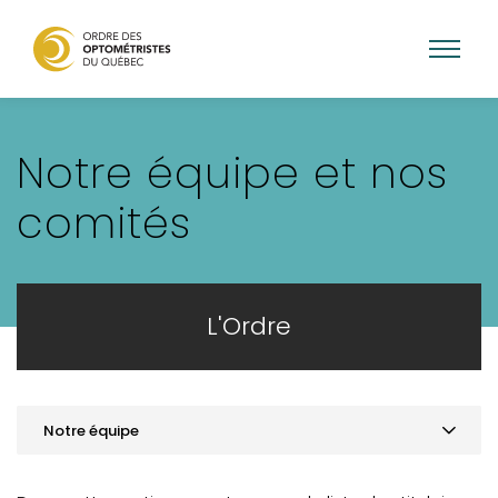
Aller
au
Notre équipe et nos
contenu
principal
comités
L'Ordre
Notre équipe
Mission et valeurs