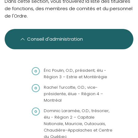
Dans cette section, vous trouverez la liste des titulaires
Gouvernance
de fonctions, des membres de comités et du personnel
de l'Ordre.
Notre équipe
Déclaration de services
Protection des renseignements personnels et accès à
Conseil d'administration
l'information
Éric Poulin, O.D., président; élu -
Région 3 – Estrie et Montérégie
Rachel Turcotte, O.D.; vice-
présidente, élue - Région 4 –
Montréal
Dominic Laramée, O.D.; trésorier,
élu - Région 2 – Capitale
Nationale, Mauricie, Outaouais,
Chaudière–Appalaches et Centre
du Québec