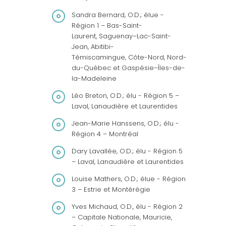
Sandra Bernard, O.D.; élue -
Région 1 – Bas-Saint-
Laurent, Saguenay–Lac-Saint-
Jean, Abitibi-
Témiscamingue, Côte-Nord, Nord-
du-Québec et Gaspésie–Îles-de-
la-Madeleine
Léo Breton, O.D.; élu - Région 5 –
Laval, Lanaudière et Laurentides
Jean-Marie Hanssens, O.D.; élu -
Région 4 – Montréal
Dary Lavallée, O.D.; élu - Région 5
– Laval, Lanaudière et Laurentides
Louise Mathers, O.D.; élue - Région
3 – Estrie et Montérégie
Yves Michaud, O.D., élu - Région 2
– Capitale Nationale, Mauricie,