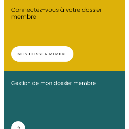
Connectez-vous à votre dossier
membre
(OPENS IN A NEW TAB)
MON DOSSIER MEMBRE
Gestion de mon dossier membre