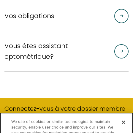
Vos obligations
Vous êtes assistant
optométrique?
Connectez-vous à votre dossier membre
We use of cookies or similar technologies to maintain
security, enable user choice and improve our sites. We
MON DOSSIER MEMBRE
also set cookies for marketing purposes and to provide