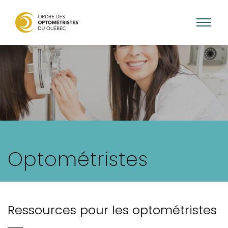
Skip
to
main
content
Optométristes
Ressources pour les optométristes