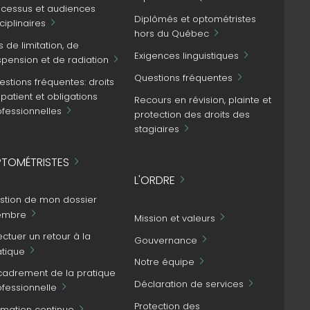
ocessus et audiences
Diplômés et optométristes
ciplinaires
hors du Québec
s de limitation, de
Exigences linguistiques
spension et de radiation
Questions fréquentes
stions fréquentes: droits
patient et obligations
Recours en révision, plainte et
ofessionnelles
protection des droits des
stagiaires
TOMÉTRISTES
L'ORDRE
stion de mon dossier
mbre
Mission et valeurs
ectuer un retour à la
Gouvernance
atique
Notre équipe
cadrement de la pratique
Déclaration de services
ofessionnelle
Protection des
rmation continue