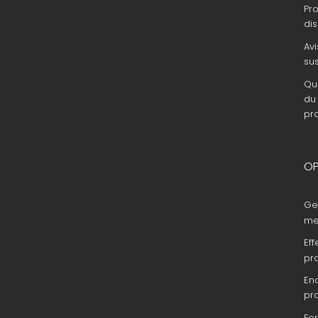
Pr
dis
Avi
su
Que
du 
pr
OP
Ge
me
Eff
pr
En
pr
Fo