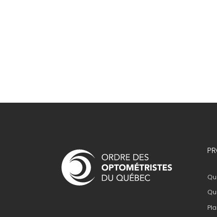
Navigation
PR
principale
Que
Que
Pla