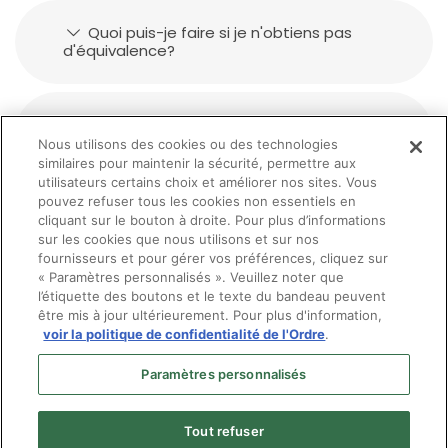
Quoi puis-je faire si je n'obtiens pas
d'équivalence?
Existe-t-il de l'aide financière pour les
candidats?
Nous utilisons des cookies ou des technologies
similaires pour maintenir la sécurité, permettre aux
utilisateurs certains choix et améliorer nos sites. Vous
pouvez refuser tous les cookies non essentiels en
À l'issu de l'obtention d'une équivalence
cliquant sur le bouton à droite. Pour plus d’informations
de formation, quel titre j'obtentiendrai?
sur les cookies que nous utilisons et sur nos
fournisseurs et pour gérer vos préférences, cliquez sur
« Paramètres personnalisés ». Veuillez noter que
l’étiquette des boutons et le texte du bandeau peuvent
être mis à jour ultérieurement. Pour plus d'information,
voir la politique de confidentialité de l'Ordre
.
Paramètres personnalisés
Tout refuser