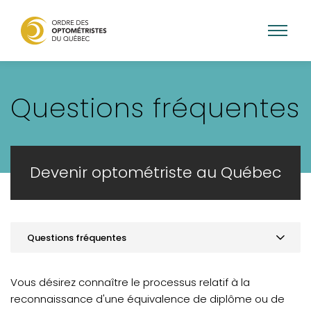
Aller
au
Questions fréquentes
contenu
principal
Devenir optométriste au Québec
Questions fréquentes
Aperçu des principales conditions
Vous désirez connaître le processus relatif à la
Diplômés du Québec
reconnaissance d'une équivalence de diplôme ou de