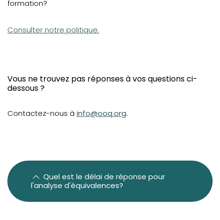
formation?
Diplômés et optométristes hors du Québec
Diplômés et optométristes canadiens (hors
Consulter notre politique.
Québec) et des États-Unis
Diplômés de France
Diplômés internationaux
Vous ne trouvez pas réponses à vos questions ci-
Exigences linguistiques
dessous ?
Questions fréquentes
Contactez-nous à
info@ooq.org
.
Recours en révision, plainte et protection des droits des
stagiaires
Quel est le délai de réponse pour
l'analyse d'équivalences?