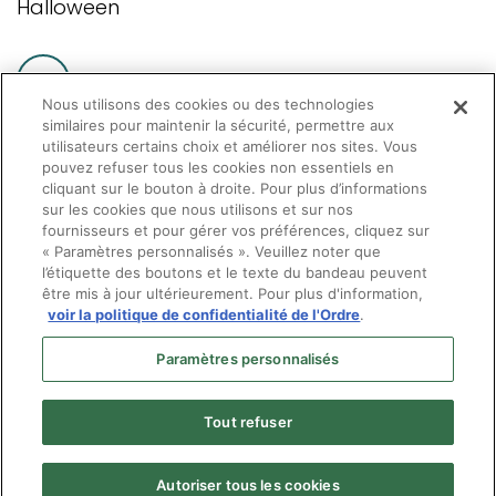
Halloween
Nous utilisons des cookies ou des technologies
similaires pour maintenir la sécurité, permettre aux
utilisateurs certains choix et améliorer nos sites. Vous
pouvez refuser tous les cookies non essentiels en
cliquant sur le bouton à droite. Pour plus d’informations
Pagination
Page
1
Page
2
Page
3
…
Page
»
Dernière
Fin »
sur les cookies que nous utilisons et sur nos
fournisseurs et pour gérer vos préférences, cliquez sur
courante
suivante
page
« Paramètres personnalisés ». Veuillez noter que
l’étiquette des boutons et le texte du bandeau peuvent
être mis à jour ultérieurement. Pour plus d'information,
voir la politique de confidentialité de l'Ordre
.
Paramètres personnalisés
Tout refuser
Autoriser tous les cookies