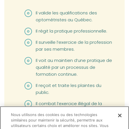
Il valide les qualifications des
optométristes au Québec.
Il régit la pratique professionnelle.
Il surveille l’exercice de la profession
par ses membres.
Il voit au maintien d’une pratique de
qualité par un processus de
formation continue.
Il reçoit et traite les plaintes du
public.
Il combat l’exercice illégal de la
profession et l’usurpation de titre.
Nous utilisons des cookies ou des technologies
similaires pour maintenir la sécurité, permettre aux
En complément sur la mission de l'Ordre, voir la
utilisateurs certains choix et améliorer nos sites. Vous