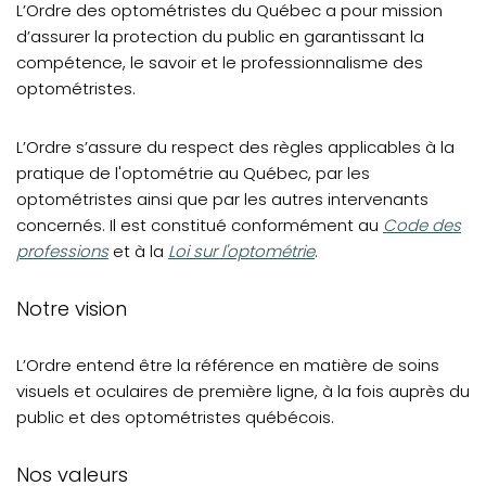
Notre équipe
L’Ordre des optométristes du Québec a pour mission
d’assurer la protection du public en garantissant la
Déclaration de services
compétence, le savoir et le professionnalisme des
Protection des renseignements personnels et accès à
optométristes.
l'information
L’Ordre s’assure du respect des règles applicables à la
pratique de l'optométrie au Québec, par les
optométristes ainsi que par les autres intervenants
(opens in a 
concernés. Il est constitué conformément au
Code des
(opens in a new tab)
professions
et à la
Loi sur l'optométrie
.
Notre vision
L’Ordre entend être la référence en matière de soins
visuels et oculaires de première ligne, à la fois auprès du
public et des optométristes québécois.
Nos valeurs