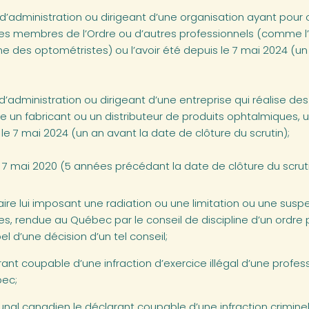
’administration ou dirigeant d’une organisation ayant pour o
 des membres de l’Ordre ou d’autres professionnels (comme l
 des optométristes) ou l’avoir été depuis le 7 mai 2024 (un
’administration ou dirigeant d’une entreprise qui réalise d
e un fabricant ou un distributeur de produits ophtalmiques,
s le 7 mai 2024 (un an avant la date de clôture du scrutin);
le 7 mai 2020 (5 années précédant la date de clôture du scruti
naire lui imposant une radiation ou une limitation ou une susp
les, rendue au Québec par le conseil de discipline d’un ordre 
l d’une décision d’un tel conseil;
rant coupable d’une infraction d’exercice illégal d’une profes
bec;
bunal canadien le déclarant coupable d’une infraction crimine