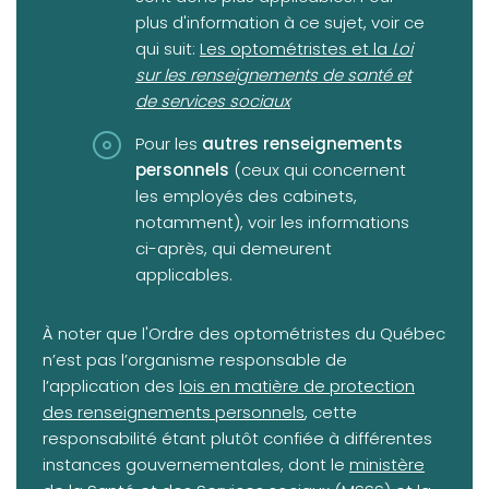
plus d'information à ce sujet, voir ce
qui suit:
Les optométristes et la
Loi
sur les renseignements de santé et
de services sociaux
Pour les
autres renseignements
personnels
(ceux qui concernent
les employés des cabinets,
notamment), voir les informations
ci-après, qui demeurent
applicables.
À noter que l'Ordre des optométristes du Québec
n’est pas l’organisme responsable de
(opens in a new tab)
l’application des
lois en matière de protection
des renseignements personnels
, cette
responsabilité étant plutôt confiée à différentes
(opens in a new 
instances gouvernementales, dont le
ministère