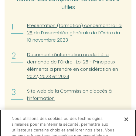
utiles
Présentation (formation) concernant la Loi
25
de l’assemblée générale de l’Ordre du
18 novembre 2023
Document d’information produit à la
demande de l’Ordre : Loi 25 - Principaux
éléments à prendre en considération en
2022, 2023 et 2024
(opens in a new tab)
Site web de la Commission d’accès à
l’information
Modèle de politique de confidentialité
Nous utilisons des cookies ou des technologies
similaires pour maintenir la sécurité, permettre aux
Modèle de politique de gouvernance des
utilisateurs certains choix et améliorer nos sites. Vous
renseignements personnels
pouvez refuser tous les cookies non essentiels en