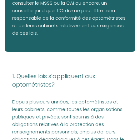
(opens in a new tab)
(opens in a new tab)
consulter le
MSSS
ou la
CAI
ou encore, un
conseiller juridique. L’Ordre ne peut être tenu
responsable de la conformité des optométristes
et de leurs cabinets relativement aux exigences
de ces lois.
1. Quelles lois s’appliquent aux
optométristes?
Depuis plusieurs années, les optométristes et
leurs cabinets, comme toutes les organisations
publiques et privées, sont soumis à des
obligations relatives à la protection des
(opens in
renseignements personnels, en plus de leurs
obligations déontologiques
à cet égard. Dans le