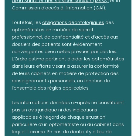
(opens
de la Santé et des Services sociaux (MSSS)
et la
Commission d’accès à l’information (CAI).
(opens in a new tab)
Toutefois, les
obligations déontologiques
des
optométristes en matière de secret
professionnel, de confidentialité et d’accès aux
dossiers des patients sont évidemment
convergentes avec celles prévues par ces lois.
L’Ordre estime pertinent d’aider les optométristes
dans leurs efforts visant à assurer la conformité
de leurs cabinets en matière de protection des
renseignements personnels, en fonction de
l’ensemble des règles applicables.
Les informations données ci-après ne constituent
pas un avis juridique ni des indications
applicables à l’égard de chaque situation
particulière d’un optométriste ou du cabinet dans
lequel il exerce. En cas de doute, il y a lieu de