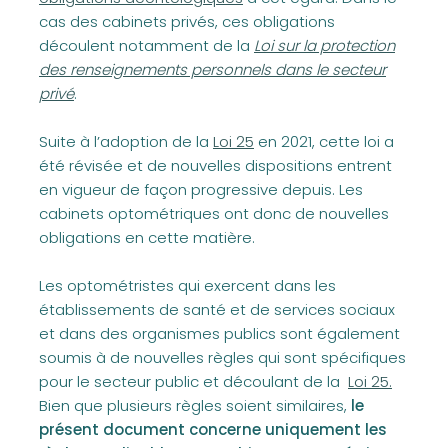
cas des cabinets privés, ces obligations
(opens in a new tab)
découlent notamment de la
Loi sur la protection
des renseignements personnels dans le secteur
privé
.
(opens in a new tab)
Suite à l’adoption de la
Loi 25
en 2021, cette loi a
été révisée et de nouvelles dispositions entrent
en vigueur de façon progressive depuis. Les
cabinets optométriques ont donc de nouvelles
obligations en cette matière.
Les optométristes qui exercent dans les
établissements de santé et de services sociaux
et dans des organismes publics sont également
soumis à de nouvelles règles qui sont spécifiques
(opens in a n
pour le secteur public et découlant de la
Loi 25.
Bien que plusieurs règles soient similaires,
le
présent document concerne uniquement les