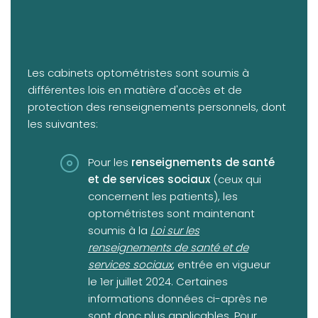
Les cabinets optométristes sont soumis à
différentes lois en matière d'accès et de
protection des renseignements personnels, dont
les suivantes:
Pour les
renseignements de santé
et de services sociaux
(ceux qui
concernent les patients), les
optométristes sont maintenant
(opens in a new tab)
soumis à la
Loi sur les
renseignements de santé et de
services sociaux
, entrée en vigueur
le 1er juillet 2024. Certaines
informations données ci-après ne
sont donc plus applicables. Pour