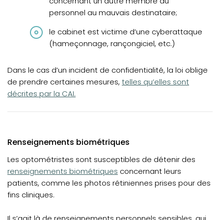
concernant un autre membre du
personnel au mauvais destinataire;
le cabinet est victime d’une cyberattaque
(hameçonnage, rançongiciel, etc.)
Dans le cas d’un incident de confidentialité, la loi oblige
(opens in a new tab)
de prendre certaines mesures,
telles qu’elles sont
décrites par la CAI.
Renseignements biométriques
(opens
Les optométristes sont susceptibles de détenir des
renseignements biométriques
concernant leurs
patients, comme les photos rétiniennes prises pour des
fins cliniques.
Il s’agit là de renseignements personnels sensibles, qui