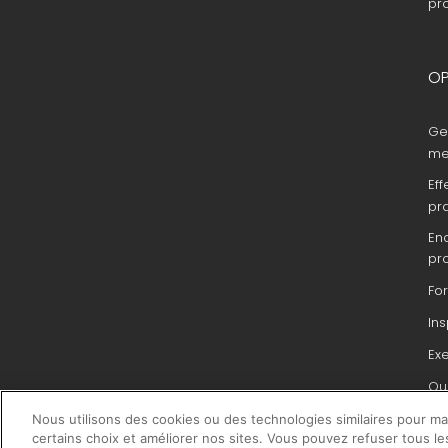
pr
OP
Ge
me
Eff
pr
En
pr
Fo
In
Ex
Que
du 
Nous utilisons des cookies ou des technologies similaires pour main
pr
certains choix et améliorer nos sites. Vous pouvez refuser tous le