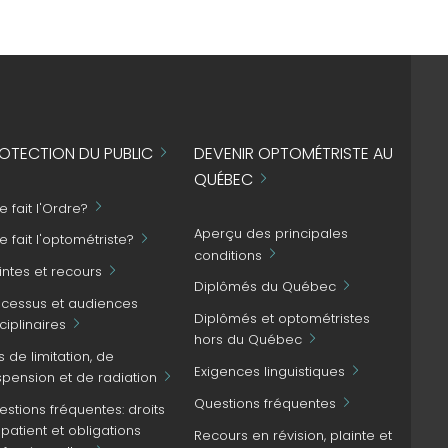
OTECTION DU PUBLIC
DEVENIR OPTOMÉTRISTE AU
QUÉBEC
 fait l'Ordre?
Aperçu des principales
 fait l'optométriste?
conditions
intes et recours
Diplômés du Québec
ocessus et audiences
Diplômés et optométristes
ciplinaires
hors du Québec
s de limitation, de
Exigences linguistiques
spension et de radiation
Questions fréquentes
stions fréquentes: droits
patient et obligations
Recours en révision, plainte et