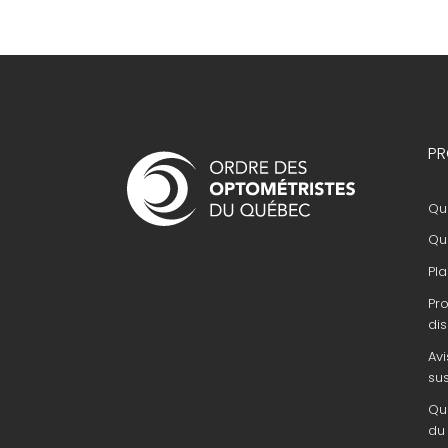
Navigation
PR
principale
Que
Que
Pla
Pr
dis
Avi
su
Que
du 