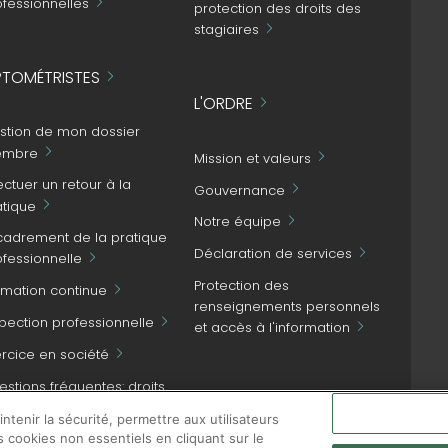
ofessionnelles
protection des droits des
stagiaires
TOMÉTRISTES
L'ORDRE
stion de mon dossier
mbre
Mission et valeurs
ectuer un retour à la
Gouvernance
atique
Notre équipe
cadrement de la pratique
Déclaration de services
ofessionnelle
Protection des
rmation continue
renseignements personnels
spection professionnelle
et accès à l'information
ercice en société
stions fréquentes: droits
NOUS JOINDRE
patient et obligations
tenir la sécurité, permettre aux utilisateurs
ofessionnelles
s cookies non essentiels en cliquant sur le