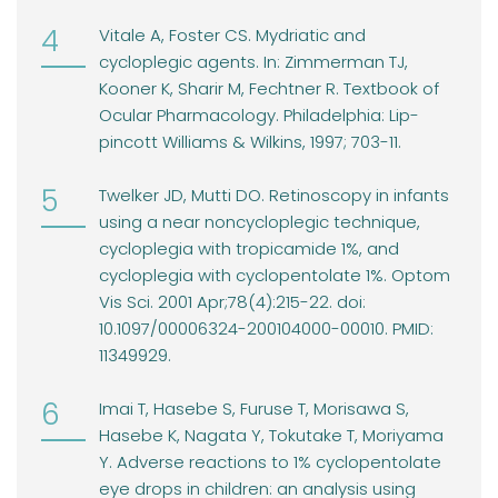
Vitale A, Foster CS. Mydriatic and
cycloplegic agents. In: Zimmerman TJ,
Kooner K, Sharir M, Fechtner R. Textbook of
Ocular Pharmacology. Philadelphia: Lip-
pincott Williams & Wilkins, 1997; 703-11.
Twelker JD, Mutti DO. Retinoscopy in infants
using a near noncycloplegic technique,
cycloplegia with tropicamide 1%, and
cycloplegia with cyclopentolate 1%. Optom
Vis Sci. 2001 Apr;78(4):215-22. doi:
10.1097/00006324-200104000-00010. PMID:
11349929.
Imai T, Hasebe S, Furuse T, Morisawa S,
Hasebe K, Nagata Y, Tokutake T, Moriyama
Y. Adverse reactions to 1% cyclopentolate
eye drops in children: an analysis using