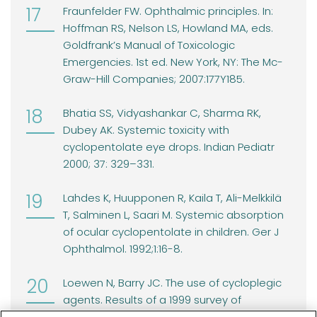
Fraunfelder FW. Ophthalmic principles. In:
Hoffman RS, Nelson LS, Howland MA, eds.
Goldfrank’s Manual of Toxicologic
Emergencies. 1st ed. New York, NY: The Mc-
Graw-Hill Companies; 2007:177Y185.
Bhatia SS, Vidyashankar C, Sharma RK,
Dubey AK. Systemic toxicity with
cyclopentolate eye drops. Indian Pediatr
2000; 37: 329–331.
Lahdes K, Huupponen R, Kaila T, Ali-Melkkilä
T, Salminen L, Saari M. Systemic absorption
of ocular cyclopentolate in children. Ger J
Ophthalmol. 1992;1:16-8.
Loewen N, Barry JC. The use of cycloplegic
agents. Results of a 1999 survey of
German-speaking centers for pediatric