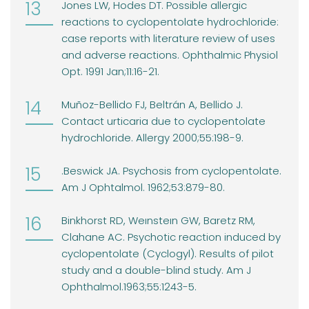
Jones LW, Hodes DT. Possible allergic
reactions to cyclopentolate hydrochloride:
case reports with literature review of uses
and adverse reactions. Ophthalmic Physiol
Opt. 1991 Jan;11:16-21.
Muñoz-Bellido FJ, Beltrán A, Bellido J.
Contact urticaria due to cyclopentolate
hydrochloride. Allergy 2000;55:198-9.
.Beswick JA. Psychosis from cyclopentolate.
Am J Ophtalmol. 1962;53:879-80.
Binkhorst RD, Weınsteın GW, Baretz RM,
Clahane AC. Psychotic reaction induced by
cyclopentolate (Cyclogyl). Results of pilot
study and a double-blind study. Am J
Ophthalmol.1963;55:1243-5.