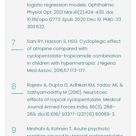
logistic regression models. Ophthalmic
Physiol Opt. 2021 Mar;41(2):424-430. doi:
10.1111/opo.12773. Epub 2020 Dec 10. PMID: 33
300 632.
Sani RY, Hassan S, HSG. Cycloplegic effect
of atropine compared with
cyclopentolate-tropicamide combination
in children with hypermetropia. J Nigeria
Med Assoc. 2016;57:173-177.
Rajeev A, Gupta G, Adhikari KM, Yadav AK, &
Sathyamoorthy M (2010). Neurotoxic
effects of topical cyclopentolate. Medical
Journal Armed Forces India, 66(3), 288–
289. doi:10.1016/ S0377-1237(10) 80069-3.
Mirshahi A, Kohnen T. Acute psychotic
reaction caused by topical cyclopentolate