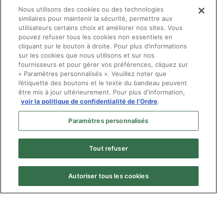
Nous utilisons des cookies ou des technologies
ophthalmology and strabology.
similaires pour maintenir la sécurité, permettre aux
Strabismus. 2000 Jun;8(2):91-9. PMID:
utilisateurs certains choix et améliorer nos sites. Vous
10980690.
pouvez refuser tous les cookies non essentiels en
cliquant sur le bouton à droite. Pour plus d’informations
sur les cookies que nous utilisons et sur nos
fournisseurs et pour gérer vos préférences, cliquez sur
« Paramètres personnalisés ». Veuillez noter que
l’étiquette des boutons et le texte du bandeau peuvent
être mis à jour ultérieurement. Pour plus d'information,
voir la politique de confidentialité de l'Ordre
.
Paramètres personnalisés
Tout refuser
Autoriser tous les cookies
Menu
© Ordre des optométristes du Québec
Pied
Politique de confidentialité