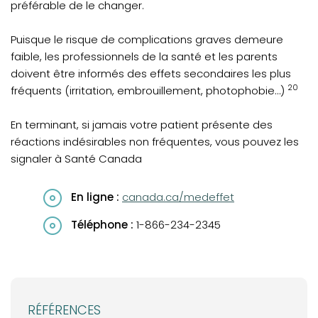
préférable de le changer.
Puisque le risque de complications graves demeure
faible, les professionnels de la santé et les parents
doivent être informés des effets secondaires les plus
20
fréquents (irritation, embrouillement, photophobie…)
En terminant, si jamais votre patient présente des
réactions indésirables non fréquentes, vous pouvez les
signaler à Santé Canada
(opens in a new tab)
En ligne :
canada.ca/medeffet
Téléphone :
1-866-234-2345
RÉFÉRENCES