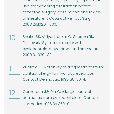
use for cycloplegic refraction before
refractive surgery: case report and review
of literature. J Cataract Refract Surg.
2003;29:1026–1030.
Bhatia SS, Vidyashankar C, Sharma RK,
Dubey AK. Systemic toxicity with
cyclopentolate eye drops. Indian Pediatr.
2000;37:329–331.
Villarreal O. Reliability of diagnostic tests for
contact allergy to mydriatic eyedrops.
Contact Dermatitis. 1998;38:150-4.
Camarasa JG, Pla C. Allergic contact
dermatitis from cyclopentolate. Contact
Dermatitis. 1996;35:368-9.