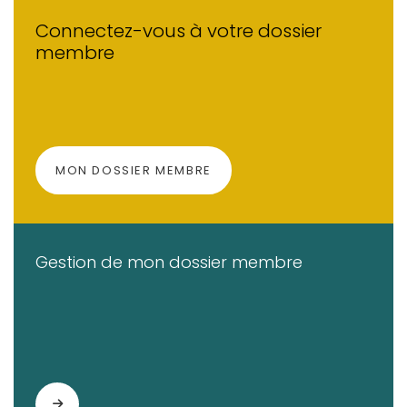
Connectez-vous à votre dossier
membre
(OPENS IN A NEW TAB)
MON DOSSIER MEMBRE
Gestion de mon dossier membre