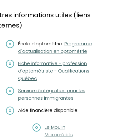
tres informations utiles (liens
ternes)
(opens in a new tab)
École d'optométrie:
Programme
d'actualisation en optométrie
(opens in a new tab)
Fiche informative - profession
d'optométriste - Qualifications
Québec
(opens in a new tab)
Service d’intégration pour les
personnes immigrantes
Aide financière disponible:
(opens in a new tab)
Le Moulin
Microcrédits