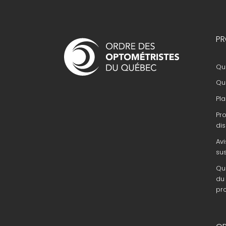
Navigation
PR
principale
Que
Que
Pla
Pr
dis
Avi
su
Que
du 
pr