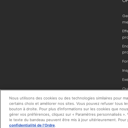
OP
Ge
me
Eff
pr
En
pr
Fo
In
Ex
Que
du 
Nous utilisons des cookies ou des technologies similaires pour main
pr
certains choix et améliorer nos sites. Vous pouvez refuser tous le
bouton à droite. Pour plus d’informations sur les cookies que nous
gérer vos préférences, cliquez sur « Paramètres personnalisés ». V
le texte du bandeau peuvent être mis à jour ultérieurement. Pour 
confidentialité de l'Ordre
.