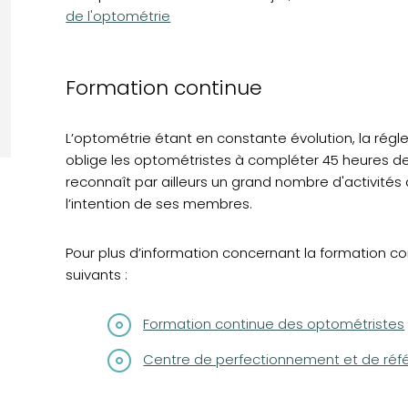
de l'optométrie
Formation continue
L’optométrie étant en constante évolution, la régl
oblige les optométristes à compléter 45 heures de
reconnaît par ailleurs un grand nombre d'activité
l’intention de ses membres.
Pour plus d’information concernant la formation con
suivants :
Formation continue des optométristes
(opens in a new tab)
Centre de perfectionnement et de réf