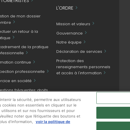
TOMÉTRISTES
L'ORDRE
stion de mon dossier
mbre
Mission et valeurs
ectuer un retour à la
Gouvernance
atique
Notre équipe
cadrement de la pratique
Déclaration de services
ofessionnelle
Protection des
rmation continue
renseignements personnels
spection professionnelle
et accès à l'information
ercice en société
stions fréquentes: droits
NOUS JOINDRE
patient et obligations
tenir la sécurité, permettre aux utilisateurs
ofessionnelles
s cookies non essentiels en cliquant sur le
 utilisons et sur nos fournisseurs et pour
euillez noter que l’étiquette des boutons et
plus d'information,
voir la politique de