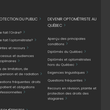
OTECTION DU PUBLIC
DEVENIR OPTOMÉTRISTE AU
QUÉBEC
 fait l'Ordre?
Aperçu des principales
 fait l'optométriste?
conditions
intes et recours
Diplômés du Québec
ocessus et audiences
Diplômés et optométristes
ciplinaires
hors du Québec
s de limitation, de
Exigences linguistiques
spension et de radiation
Questions fréquentes
stions fréquentes: droits
patient et obligations
Recours en révision, plainte et
ofessionnelles
protection des droits des
stagiaires