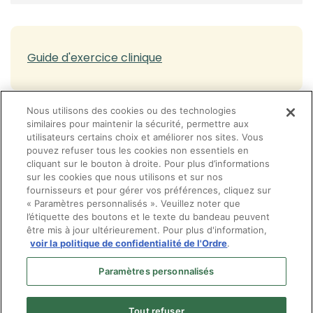
Gestion de mon dossier membre
Effectuer un retour à la pratique
Guide d'exercice clinique
Encadrement de la pratique professionnelle
Guide d'exercice clinique
Nous utilisons des cookies ou des technologies
Législation, réglementation et lignes directrices
similaires pour maintenir la sécurité, permettre aux
utilisateurs certains choix et améliorer nos sites. Vous
Législation, réglementation et lignes
Formation continue
pouvez refuser tous les cookies non essentiels en
directrices
cliquant sur le bouton à droite. Pour plus d’informations
Inspection professionnelle
sur les cookies que nous utilisons et sur nos
fournisseurs et pour gérer vos préférences, cliquez sur
Exercice en société
« Paramètres personnalisés ». Veuillez noter que
l’étiquette des boutons et le texte du bandeau peuvent
Questions fréquentes: droits du patient et obligations
être mis à jour ultérieurement. Pour plus d'information,
professionnelles
voir la politique de confidentialité de l'Ordre
.
Paramètres personnalisés
Tout refuser