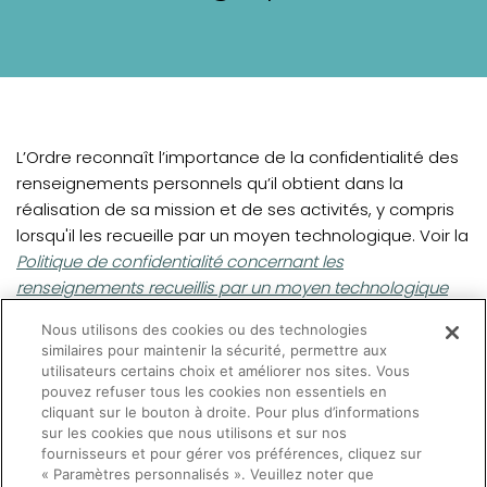
L’Ordre reconnaît l’importance de la confidentialité des
renseignements personnels qu’il obtient dans la
réalisation de sa mission et de ses activités, y compris
lorsqu'il les recueille par un moyen technologique. Voir la
Politique de confidentialité concernant les
renseignements recueillis par un moyen technologique
concernant les mesures prises par l'Ordre en vue de
Nous utilisons des cookies ou des technologies
protéger la confidentialité de ces renseignements.
similaires pour maintenir la sécurité, permettre aux
utilisateurs certains choix et améliorer nos sites. Vous
pouvez refuser tous les cookies non essentiels en
En complément, voir également la section portant sur la
cliquant sur le bouton à droite. Pour plus d’informations
protection des renseignements personnels et l'accès à
sur les cookies que nous utilisons et sur nos
l'information
.
fournisseurs et pour gérer vos préférences, cliquez sur
« Paramètres personnalisés ». Veuillez noter que