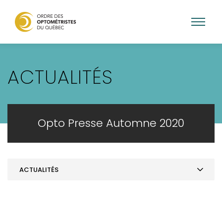
Aller
au
ACTUALITÉS
contenu
principal
Opto Presse Automne 2020
ACTUALITÉS
OP A2020 - version téléchargeable
ACTUALITÉS