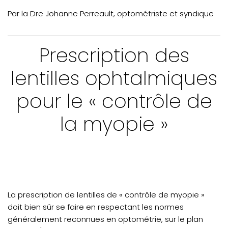
VOTRE PRATIQUE
Par la Dre Johanne Perreault, optométriste et syndique
Message de la syndique
Recommandation : examen patient avec
Prescription des
déficience
lentilles ophtalmiques
Étude clinique : diabète
VOTRE FORMATION CONTINUE
pour le « contrôle de
la myopie »
La prescription de lentilles de « contrôle de myopie »
doit bien sûr se faire en respectant les normes
généralement reconnues en optométrie, sur le plan