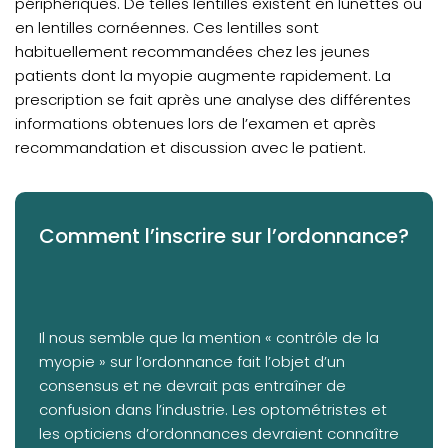
périphériques. De telles lentilles existent en lunettes ou
en lentilles cornéennes. Ces lentilles sont
habituellement recommandées chez les jeunes
patients dont la myopie augmente rapidement. La
prescription se fait après une analyse des différentes
informations obtenues lors de l’examen et après
recommandation et discussion avec le patient.
Comment l’inscrire sur l’ordonnance?
Il nous semble que la mention « contrôle de la
myopie » sur l’ordonnance fait l’objet d’un
consensus et ne devrait pas entraîner de
confusion dans l’industrie. Les optométristes et
les opticiens d’ordonnances devraient connaître