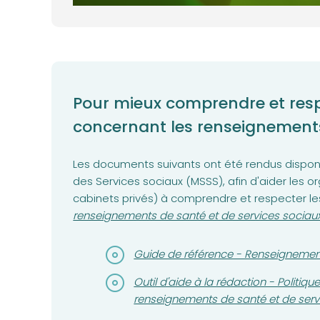
Pour mieux comprendre et respe
concernant les renseignement
Les documents suivants ont été rendus disponi
des Services sociaux (MSSS), afin d'aider les
cabinets privés) à comprendre et respecter le
renseignements de santé et de services sociau
(opens in a new tab)
Guide de référence - Renseignement
(opens in a new tab)
Outil d'aide à la rédaction - Politi
renseignements de santé et de serv