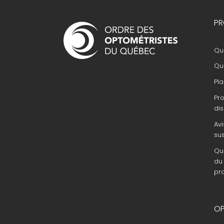
Navigation
PR
principale
Que
Que
Pla
Pr
dis
Avi
su
Que
du 
pr
OP