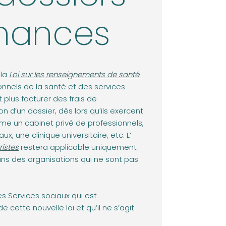
nnances
(opens in a new tab)
 la
Loi sur les renseignements de santé
ionnels de la santé et des services
plus facturer des frais de
n d’un dossier, dès lors qu’ils exercent
me un cabinet privé de professionnels,
(opens in a new tab)
, une clinique universitaire, etc. L’
istes
restera applicable uniquement
ns des organisations qui ne sont pas
es Services sociaux qui est
 cette nouvelle loi et qu’il ne s’agit