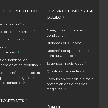
OTECTION DU PUBLIC
DEVENIR OPTOMÉTRISTE AU
QUÉBEC
 fait l'Ordre?
Aperçu des principales
 fait l'optométriste?
conditions
intes et recours
Diplômés du Québec
ocessus et audiences
Diplômés et optométristes
ciplinaires
hors du Québec
s de limitation, de
Exigences linguistiques
spension et de radiation
Questions fréquentes
stions fréquentes: droits
patient et obligations
Recours en révision, plainte et
ofessionnelles
protection des droits des
stagiaires
TOMÉTRISTES
L'ORDRE