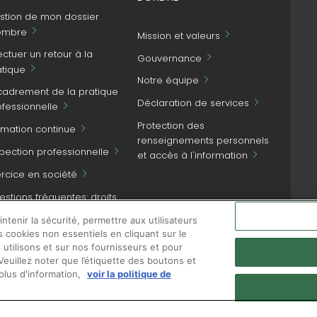
stion de mon dossier
mbre
Mission et valeurs
ectuer un retour à la
Gouvernance
atique
Notre équipe
cadrement de la pratique
Déclaration de services
ofessionnelle
Protection des
rmation continue
renseignements personnels
spection professionnelle
et accès à l'information
ercice en société
stions fréquentes: droits
NOUS JOINDRE
patient et obligations
tenir la sécurité, permettre aux utilisateurs
ofessionnelles
s cookies non essentiels en cliquant sur le
 utilisons et sur nos fournisseurs et pour
euillez noter que l’étiquette des boutons et
plus d'information,
voir la politique de