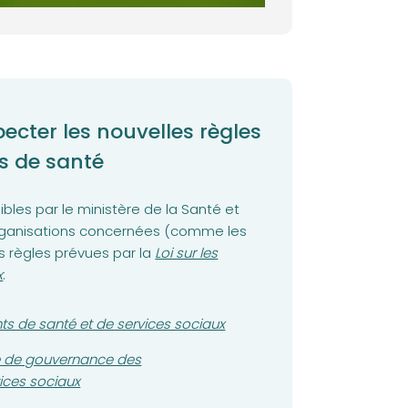
cter les nouvelles règles
s de santé
bles par le ministère de la Santé et
 organisations concernées (comme les
(opens in a new tab)
s règles prévues par la
Loi sur les
x
:
s de santé et de services sociaux
que de gouvernance des
ices sociaux