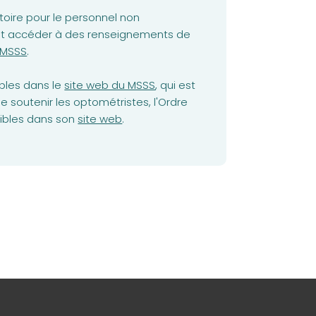
oire pour le personnel non
 doit accéder à des renseignements de
ew tab)
e MSSS
.
(opens in a new tab)
ibles dans le
site web du MSSS
, qui est
de soutenir les optométristes, l'Ordre
nibles dans son
site web
.