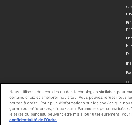
Ge
me
Eff
pr
En
pr
Fo
In
Ex
Que
du 
Nous utilisons des cookies ou des technologies similaires pour main
pr
certains choix et améliorer nos sites. Vous pouvez refuser tous le
bouton à droite. Pour plus d’informations sur les cookies que nous
gérer vos préférences, cliquez sur « Paramètres personnalisés ». V
le texte du bandeau peuvent être mis à jour ultérieurement. Pour 
confidentialité de l'Ordre
.