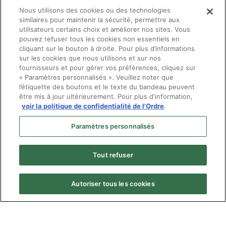
2024 puisque l’Ordre désire revoir plus
Nous utilisons des cookies ou des technologies
significativement ces modalités pour 2024-2027
similaires pour maintenir la sécurité, permettre aux
suite à l’adoption d’un nouveau règlement sur la
utilisateurs certains choix et améliorer nos sites. Vous
pouvez refuser tous les cookies non essentiels en
formation continue.
cliquant sur le bouton à droite. Pour plus d’informations
sur les cookies que nous utilisons et sur nos
fournisseurs et pour gérer vos préférences, cliquez sur
« Paramètres personnalisés ». Veuillez noter que
l’étiquette des boutons et le texte du bandeau peuvent
être mis à jour ultérieurement. Pour plus d'information,
voir la politique de confidentialité de l'Ordre
.
Paramètres personnalisés
Tout refuser
Autoriser tous les cookies
Menu
© Ordre des optométristes du Québec
Pied
Politique de confidentialité