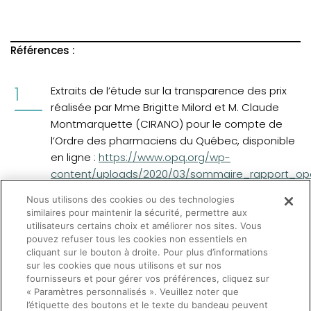
Références :
Extraits de l’étude sur la transparence des prix
réalisée par Mme Brigitte Milord et M. Claude
Montmarquette (CIRANO) pour le compte de
l’Ordre des pharmaciens du Québec, disponible
(opens in a new tab)
en ligne :
https://www.opq.org/wp-
content/uploads/2020/03/sommaire_rapport_opq
Nous utilisons des cookies ou des technologies
Nouguez, Étienne, et Cyril Benoît. « Gouverner
similaires pour maintenir la sécurité, permettre aux
(par) les prix. La fixation des prix des
utilisateurs certains choix et améliorer nos sites. Vous
pouvez refuser tous les cookies non essentiels en
médicaments remboursés en France », Revue
cliquant sur le bouton à droite. Pour plus d’informations
française de sociologie, vol. 58, no. 3, 2017,
sur les cookies que nous utilisons et sur nos
pp. 399-424.
fournisseurs et pour gérer vos préférences, cliquez sur
« Paramètres personnalisés ». Veuillez noter que
l’étiquette des boutons et le texte du bandeau peuvent