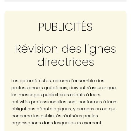
MOT DE LA PRÉSIDENCE
ACTUALITÉS : Planification stratégique 2024-27
PUBLICITÉS
ACTUALITÉS : Retour sur l'AGA
ACTUALITÉS : Du nouveau au bureau de la syndique
Révision des lignes
VOTRE PRATIQUE : Publicités et lignes directrices
directrices
VOTRE PRATIQUE : Réclamation, poursuite ou jugement :
quoi faire?
MESSAGE DU BUREAU DE LA SYNDIQUE : Respect du choix
Les optométristes, comme l’ensemble des
du patient
professionnels québécois, doivent s’assurer que
les messages publicitaires relatifs à leurs
VOTRE FORMATION CONTINUE : Mot du CPRO
activités professionnelles sont conformes à leurs
VOTRE FORMATION CONTINUE : Rappel et aperçu des
obligations déontologiques, y compris en ce qui
nouvelles règles
concerne les publicités réalisées par les
organisations dans lesquelles ils exercent.