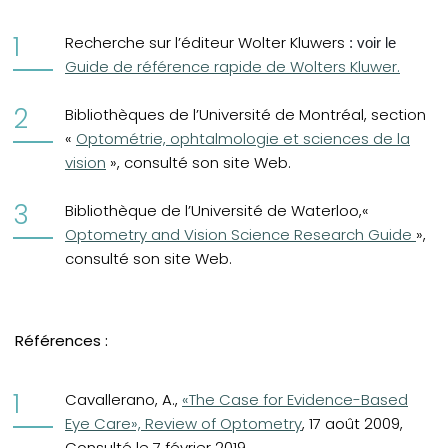
(opens
Recherche sur l’éditeur Wolter Kluwers
: voir le
Guide de référence rapide de Wolters Kluwer.
Bibliothèques de l’Université de Montréal, section
(opens in a new tab)
«
Optométrie, ophtalmologie et sciences de la
vision
», consulté son site Web.
(opens in
Bibliothèque de l’Université de Waterloo,«
Optometry and Vision Science Research Guide
»,
consulté son site Web.
Références :
(opens in a new tab)
Cavallerano, A.,
«The Case for Evidence-Based
Eye Care», Review of Optometry
, 17 août 2009,
Consulté le 7 février 2019.