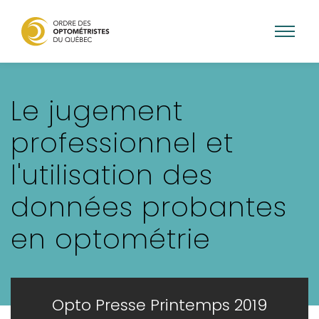
Aller
au
Le jugement
contenu
principal
professionnel et
l'utilisation des
données probantes
en optométrie
Opto Presse Printemps 2019