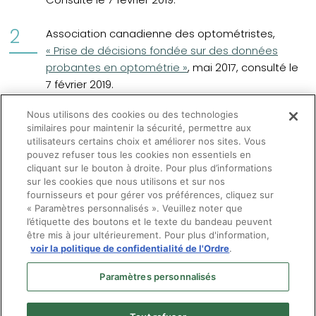
Association canadienne des optométristes,
(opens in a new tab)
« Prise de décisions fondée sur des données
probantes en optométrie »
, mai 2017, consulté le
7 février 2019.
Nous utilisons des cookies ou des technologies
(opens in a new tab)
DePaolis, M.D.,
« Enhance patient needs, clinical
similaires pour maintenir la sécurité, permettre aux
experience with evidence-based practice »,
utilisateurs certains choix et améliorer nos sites. Vous
Primary Care Optometry
News, avril 2013, consulté
pouvez refuser tous les cookies non essentiels en
le 7 février 2019.
cliquant sur le bouton à droite. Pour plus d’informations
sur les cookies que nous utilisons et sur nos
fournisseurs et pour gérer vos préférences, cliquez sur
« Paramètres personnalisés ». Veuillez noter que
l’étiquette des boutons et le texte du bandeau peuvent
être mis à jour ultérieurement. Pour plus d'information,
voir la politique de confidentialité de l'Ordre
.
Paramètres personnalisés