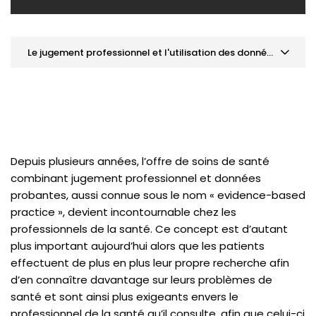
Le jugement professionnel et l'utilisation des données probantes en optométrie
ACTUALITÉS RÉCENTES
Le jugement professionnel et l'utilisation des données
probantes en optométrie
AVIS ET AUTRES INFORMATIONS
Depuis plusieurs années, l’offre de soins de santé
Avis de limitation et radiation
combinant jugement professionnel et données
probantes, aussi connue sous le nom « evidence-based
practice », devient incontournable chez les
professionnels de la santé. Ce concept est d’autant
plus important aujourd’hui alors que les patients
effectuent de plus en plus leur propre recherche afin
d’en connaître davantage sur leurs problèmes de
santé et sont ainsi plus exigeants envers le
professionnel de la santé qu’il consulte, afin que celui-ci