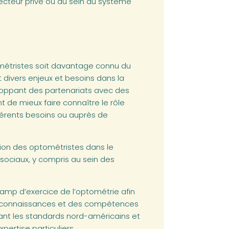
secteur privé ou au sein du système
ométristes soit davantage connu du
 divers enjeux et besoins dans la
loppant des partenariats avec des
 de mieux faire connaître le rôle
férents besoins ou auprès de
tion des optométristes dans le
 sociaux, y compris au sein des
amp d’exercice de l’optométrie afin
es connaissances et des compétences
ant les standards nord-américains et
ertise particuliers