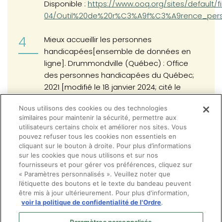
Disponible :
https://www.ooq.org/sites/default/f
04/Outil%20de%20r%C3%A9f%C3%A9rence_per
Mieux accueillir les personnes
handicapées[ensemble de données en
ligne]. Drummondville (Québec) : Office
des personnes handicapées du Québec;
2021 [modifié le 18 janvier 2024; cité le
(opens in a new tab)
28 avril 2024]. Disponible :
Nous utilisons des cookies ou des technologies
https://www.ophq.gouv.qc.ca/fr/publications/guides-de-
similaires pour maintenir la sécurité, permettre aux
loffice/guides-pour-le-grand-public/autoformation-mieux-
utilisateurs certains choix et améliorer nos sites. Vous
accueillir-les-personnes-handicapees.html
pouvez refuser tous les cookies non essentiels en
cliquant sur le bouton à droite. Pour plus d’informations
sur les cookies que nous utilisons et sur nos
fournisseurs et pour gérer vos préférences, cliquez sur
« Paramètres personnalisés ». Veuillez noter que
l’étiquette des boutons et le texte du bandeau peuvent
être mis à jour ultérieurement. Pour plus d'information,
voir la politique de confidentialité de l'Ordre
.