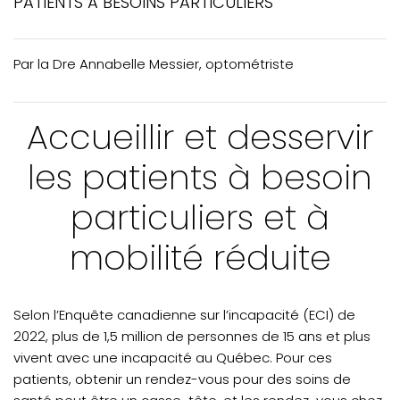
PATIENTS À BESOINS PARTICULIERS
ACTUALITÉS : Collaboration entre intervenants du secteur
oculovisuel
Par la Dre Annabelle Messier, optométriste
ACTUALITÉS : Retour sur l'éclipse
ACTUALITÉS : Remise du Mérite du CIQ
Accueillir et desservir
VOTRE PRATIQUE: Optométriste travailleur autonome et
responsabilités
les patients à besoin
VOTRE PRATIQUE: Patients à besoins particuliers
particuliers et à
VOTRE FORMATION CONTINUE: Mot du CPRO
mobilité réduite
VOTRE FORMATION CONTINUE: Vos questions, nos
réponses
Selon l’Enquête canadienne sur l’incapacité (ECI) de
2022, plus de 1,5 million de personnes de 15 ans et plus
vivent avec une incapacité au Québec. Pour ces
patients, obtenir un rendez-vous pour des soins de