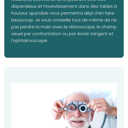
dispendieux et l’investissement dans des tables à
hauteur ajustable vous permettra déjà d’en faire
beaucoup. Je vous conseille tout de même de ne
pas perdre la main avec le rétinoscope, le champ
visuel par confrontation ou par écran tangent et
l’ophtalmoscope.