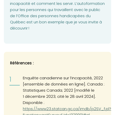
incapacité et comment les servir. L’autoformation
pour les personnes qui travaillent avec le public
de l’Office des personnes handicapées du
Québec est un bon exemple que je vous invite à
découvrir !
Références :
Enquête canadienne sur l’incapacité, 2022
[ensemble de données en ligne]. Canada :
Statistiques Canada; 2022 [modifié le
1 décembre 2023; cité le 28 avril 2024].
(opens in a new tab)
Disponible :
https://www23.statcan.gc.ca/imdb/p2SV_f.pl?
Function=getSurvey&Id=1329901#a1