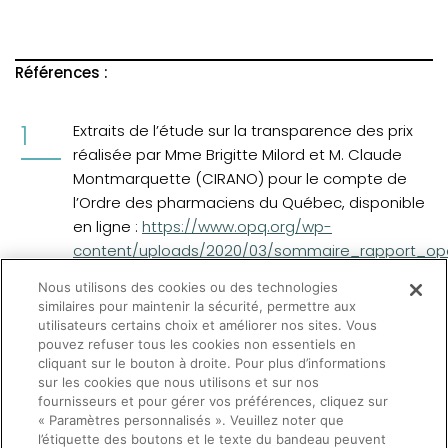
Références :
Extraits de l’étude sur la transparence des prix
réalisée par Mme Brigitte Milord et M. Claude
Montmarquette (CIRANO) pour le compte de
l’Ordre des pharmaciens du Québec, disponible
(opens in a new tab)
en ligne :
https://www.opq.org/wp-
content/uploads/2020/03/sommaire_rapport_opq
Nous utilisons des cookies ou des technologies
Nouguez, Étienne, et Cyril Benoît. « Gouverner
similaires pour maintenir la sécurité, permettre aux
(par) les prix. La fixation des prix des
utilisateurs certains choix et améliorer nos sites. Vous
pouvez refuser tous les cookies non essentiels en
médicaments remboursés en France », Revue
cliquant sur le bouton à droite. Pour plus d’informations
française de sociologie, vol. 58, no. 3, 2017,
sur les cookies que nous utilisons et sur nos
pp. 399-424.
fournisseurs et pour gérer vos préférences, cliquez sur
« Paramètres personnalisés ». Veuillez noter que
l’étiquette des boutons et le texte du bandeau peuvent