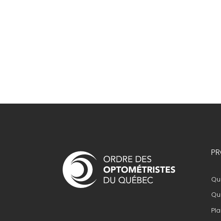
Navigation
PR
principale
Que
Que
Pla