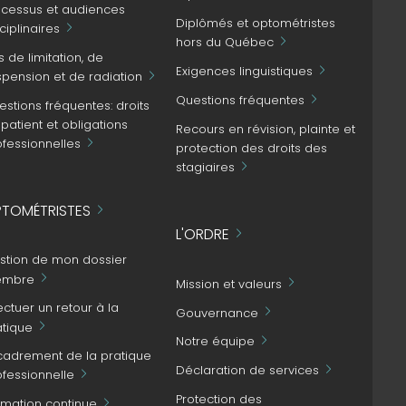
ocessus et audiences
Diplômés et optométristes
ciplinaires
hors du Québec
s de limitation, de
Exigences linguistiques
spension et de radiation
Questions fréquentes
stions fréquentes: droits
patient et obligations
Recours en révision, plainte et
ofessionnelles
protection des droits des
stagiaires
TOMÉTRISTES
L'ORDRE
stion de mon dossier
mbre
Mission et valeurs
ectuer un retour à la
Gouvernance
atique
Notre équipe
cadrement de la pratique
Déclaration de services
ofessionnelle
Protection des
rmation continue