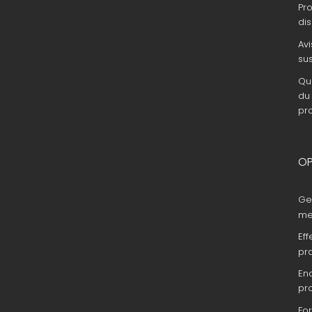
Pr
dis
Avi
su
Que
du 
pr
OP
Ge
me
Eff
pr
En
pr
Fo