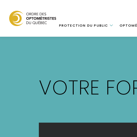
Navigation
PROTECTION DU PUBLIC
OPTOMÉ
Aller
au
contenu
principal
VOTRE FO