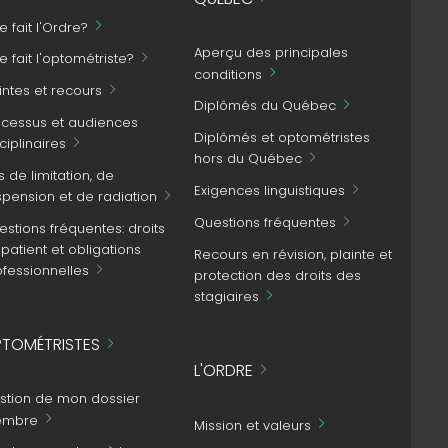
 fait l'Ordre?
Aperçu des principales
 fait l'optométriste?
conditions
intes et recours
Diplômés du Québec
ocessus et audiences
Diplômés et optométristes
ciplinaires
hors du Québec
s de limitation, de
Exigences linguistiques
spension et de radiation
Questions fréquentes
stions fréquentes: droits
patient et obligations
Recours en révision, plainte et
ofessionnelles
protection des droits des
stagiaires
TOMÉTRISTES
L'ORDRE
stion de mon dossier
mbre
Mission et valeurs