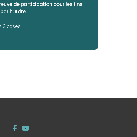
euve de participation pour les fins
par l’Ordre.
s 3 cases.
Menu
(opens in a new tab)
(opens in a new tab)