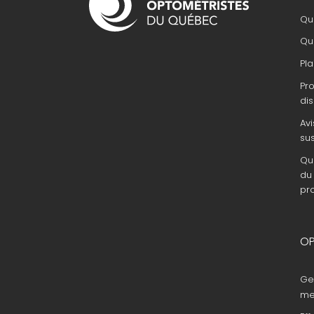
principale
Que
Que
Pla
Pr
dis
Avi
su
Que
du 
pr
OP
Ge
me