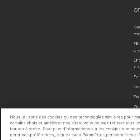
OP
Ge
me
Eff
pr
En
pr
Fo
In
Ex
Que
du 
Nous utilisons des cookies ou des technologies similaires pour main
pr
certains choix et améliorer nos sites. Vous pouvez refuser tous le
bouton à droite. Pour plus d’informations sur les cookies que nous
gérer vos préférences, cliquez sur « Paramètres personnalisés ». V