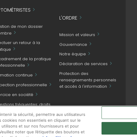
TOMÉTRISTES
L'ORDRE
stion de mon dossier
mbre
Mission et valeurs
ectuer un retour à la
Gouvernance
atique
Notre équipe
cadrement de la pratique
Déclaration de services
ofessionnelle
Protection des
rmation continue
renseignements personnels
spection professionnelle
et accès à l'information
ercice en société
stions fréquentes: droits
NOUS JOINDRE
patient et obligations
tenir la sécurité, permettre aux utilisateurs
ofessionnelles
s cookies non essentiels en cliquant sur le
 utilisons et sur nos fournisseurs et pour
euillez noter que l’étiquette des boutons et