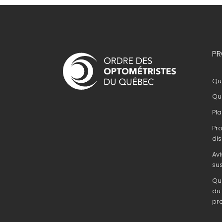
Navigation
PR
principale
Que
Que
Pla
Pr
dis
Avi
su
Que
du 
pr