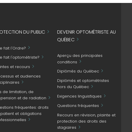
OTECTION DU PUBLIC
DEVENIR OPTOMÉTRISTE AU
QUÉBEC
 fait l'Ordre?
Aperçu des principales
 fait l'optométriste?
conditions
intes et recours
Diplômés du Québec
ocessus et audiences
Diplômés et optométristes
ciplinaires
hors du Québec
s de limitation, de
Exigences linguistiques
spension et de radiation
Questions fréquentes
stions fréquentes: droits
patient et obligations
Recours en révision, plainte et
ofessionnelles
protection des droits des
stagiaires