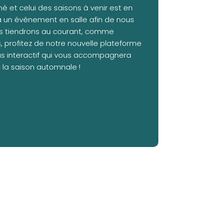
et celui des saisons à venir est en
à un événement en salle afin de nous
us tiendrons au courant, comme
, profitez de notre nouvelle plateforme
us interactif qui vous accompagnera
 la saison automnale !