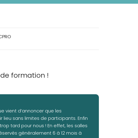
 CPRO
 de formation !
ue vient d’annoncer que les
eu sans limites de participants. Enfin
op tard pour nous ! En effet, les salles
 réservés généralement 6 à 12 mois à