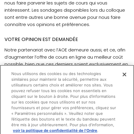
nous faire parvenir les sujets de cours qui vous
intéressent. Les sondages disponibles lors du colloque
sont entre autres une bonne avenue pour nous faire
connaître vos opinions et préférences.
VOTRE OPINION EST DEMANDÉE
Notre partenariat avec l’AOE demeure aussi, et ce, afin
d’augmenter l’offre de cours en ligne au meilleur coût
possible, bien que ces derniers soient exclusivement en
anglais.
Nous utilisons des cookies ou des technologies
similaires pour maintenir la sécurité, permettre aux
Nous aimerions savoir si un intérêt réel existe pour faire
utilisateurs certains choix et améliorer nos sites. Vous
pouvez refuser tous les cookies non essentiels en
la traduction soit par doublage ou par sous-titres d’une
cliquant sur le bouton à droite. Pour plus d’informations
partie ou de la totalité de ces cours. Pour ce faire, nous
sur les cookies que nous utilisons et sur nos
ferons un sondage via notre page Facebook.
fournisseurs et pour gérer vos préférences, cliquez sur
« Paramètres personnalisés ». Veuillez noter que
l’étiquette des boutons et le texte du bandeau peuvent
être mis à jour ultérieurement. Pour plus d'information,
voir la politique de confidentialité de l'Ordre
.