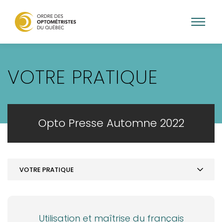
Aller
au
VOTRE PRATIQUE
contenu
principal
Opto Presse Automne 2022
VOTRE PRATIQUE
MOT DE LA PRÉSIDENCE
ACTUALITÉS
Utilisation et maîtrise du français