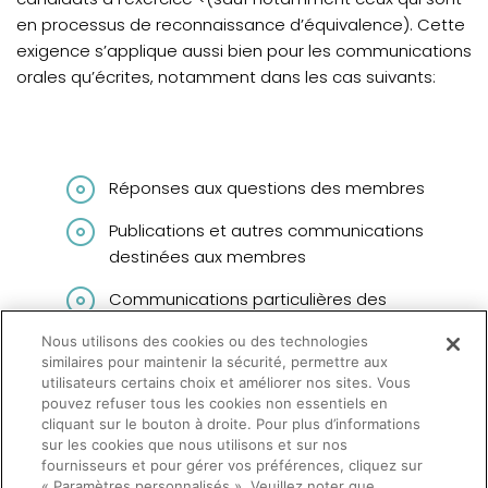
en processus de reconnaissance d’équivalence). Cette
exigence s’applique aussi bien pour les communications
orales qu’écrites, notamment dans les cas suivants:
Réponses aux questions des membres
Publications et autres communications
destinées aux membres
Communications particulières des
différentes instances de l’Ordre, pour
Nous utilisons des cookies ou des technologies
différents motifs bureau de la syndique,
similaires pour maintenir la sécurité, permettre aux
comité d’inspection professionnelle,
utilisateurs certains choix et améliorer nos sites. Vous
inscription au tableau, formation continue,
pouvez refuser tous les cookies non essentiels en
cliquant sur le bouton à droite. Pour plus d’informations
etc.
sur les cookies que nous utilisons et sur nos
fournisseurs et pour gérer vos préférences, cliquez sur
« Paramètres personnalisés ». Veuillez noter que