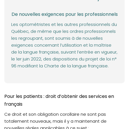
VOTRE PRATIQUE
Utilisation et maîtrise du français chez les
De nouvelles exigences pour les professionnels
professionnels
Les optométristes et les autres professionnels du
Syndic: Bilan des activités 21-22
Québec, de même que les ordres professionnels
les regroupant, sont soumis à de nouvelles
Inspection professionnelle: programme de
exigences concernant l’utilisation et la maîtrise
surveillance annuelle
de la langue française, suivant l’entrée en vigueur,
VOTRE FORMATION CONTINUE
le 1er juin 2022, des dispositions du projet de loi n°
96 modifiant la Charte de la langue française.
Pour les patients : droit d’obtenir des services en
français
Ce droit et son obligation corollaire ne sont pas
totalement nouveaux, mais il y a maintenant de
nouvelles règles applicables à ce sujet :