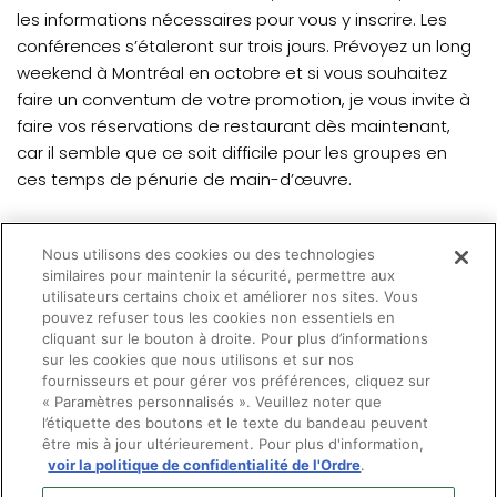
les informations nécessaires pour vous y inscrire. Les
conférences s’étaleront sur trois jours. Prévoyez un long
weekend à Montréal en octobre et si vous souhaitez
faire un conventum de votre promotion, je vous invite à
faire vos réservations de restaurant dès maintenant,
car il semble que ce soit difficile pour les groupes en
ces temps de pénurie de main-d’œuvre.
Je vous souhaite de passer du bon temps cet été avec
Nous utilisons des cookies ou des technologies
famille et amis tout en demeurant prudents afin de ne
similaires pour maintenir la sécurité, permettre aux
pas amplifier la septième vague qui semble s’annoncer
utilisateurs certains choix et améliorer nos sites. Vous
déjà en Europe au moment où j’écris ces lignes.
pouvez refuser tous les cookies non essentiels en
cliquant sur le bouton à droite. Pour plus d’informations
sur les cookies que nous utilisons et sur nos
Bon été!
fournisseurs et pour gérer vos préférences, cliquez sur
« Paramètres personnalisés ». Veuillez noter que
l’étiquette des boutons et le texte du bandeau peuvent
être mis à jour ultérieurement. Pour plus d'information,
voir la politique de confidentialité de l'Ordre
.