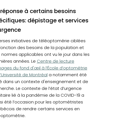
 réponse à certains besoins
écifiques: dépistage et services
urgence
erses initiatives de téléoptomérie ciblées
fonction des besoins de la population et
 normes applicables ont vu le jour dans les
(opens in a new tab)
nières années. Le
Centre de lecture
mages du fond d'œil à l’École d’optométrie
b)
l’Université de Montréal
a notamment été
é dans un contexte d'enseignement et de
herche. Le contexte de l’état d’urgence
itaire lié à la pandémie de la COVID-19 a
si été l’occasion pour les optométristes
bécois de rendre certains services en
éoptométrie.