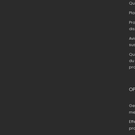
Que
Pla
Pr
dis
Avi
su
Que
du 
pr
OP
Ge
me
Eff
pr