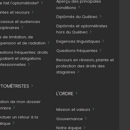
Aperçu des principales
 fait l'optométriste?
conditions
intes et recours
Diplômés du Québec
ocessus et audiences
Diplômés et optométristes
ciplinaires
hors du Québec
s de limitation, de
Exigences linguistiques
spension et de radiation
Questions fréquentes
stions fréquentes: droits
patient et obligations
Recours en révision, plainte et
ofessionnelles
protection des droits des
stagiaires
TOMÉTRISTES
L'ORDRE
stion de mon dossier
mbre
Mission et valeurs
ectuer un retour à la
Gouvernance
atique
Notre équipe