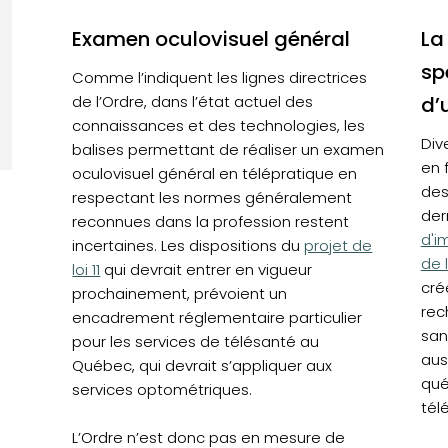
Examen oculovisuel général
La
sp
Comme l’indiquent les lignes directrices
de l’Ordre, dans l’état actuel des
d’
connaissances et des technologies, les
Div
balises permettant de réaliser un examen
en 
oculovisuel général en télépratique en
des
respectant les normes généralement
der
reconnues dans la profession restent
d'i
(opens in a new ta
incertaines. Les dispositions du
projet de
de 
loi 11
qui devrait entrer en vigueur
cré
prochainement, prévoient un
rec
encadrement réglementaire particulier
san
pour les services de télésanté au
aus
Québec, qui devrait s’appliquer aux
qué
services optométriques.
tél
L’Ordre n’est donc pas en mesure de