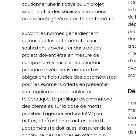
L’O
cautionner une initiative ou un projet
la 
visant à offrir des services d’examens
de 
oculovisuels généraux en téléoptométrie.
dép
pré
Suivant les normes généralement
don
reconnues, les optométristes qui
à s
souhaitent s’aventurer dans de tels
ini
projets doivent être en mesure de
d’a
comprendre et justifier en quoi leur
éve
pratique s’avère satisfaisante. Les
pra
obligations habituelles des optométristes
pour les examens offerts en présentiel
Dé
sont également applicables en
télépratique. Le profilage discriminatoire
Il e
des clientèles sur la base de motifs
mêm
prohibés (âge, couverture RAMQ ou
san
autres, etc.) est entre autres interdit.
rel
L’optométriste doit aussi s’assurer de la
de 
continuité des services en offrant aux