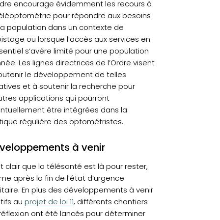
rdre encourage évidemment les recours à
téléoptométrie pour répondre aux besoins
la population dans un contexte de
istage ou lorsque l’accès aux services en
sentiel s’avère limité pour une population
née. Les lignes directrices de l’Ordre visent
outenir le développement de telles
tiatives et à soutenir la recherche pour
utres applications qui pourront
ntuellement être intégrées dans la
tique régulière des optométristes.
veloppements à venir
st clair que la télésanté est là pour rester,
e après la fin de l’état d’urgence
itaire. En plus des développements à venir
(opens in a new tab)
atifs au
projet de loi 11
, différents chantiers
réflexion ont été lancés pour déterminer