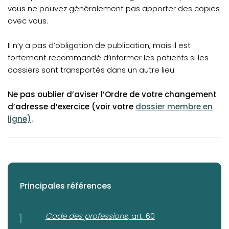
vous ne pouvez généralement pas apporter des copies
avec vous.
Il n’y a pas d’obligation de publication, mais il est
fortement recommandé d’informer les patients si les
dossiers sont transportés dans un autre lieu.
Ne pas oublier d’aviser l’Ordre de votre changement
(opens in a new tab)
d’adresse d’exercice (voir votre
dossier membre en
ligne)
.
Principales références
(opens in a new tab)
Code des professions
, art. 60