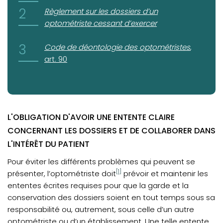
(opens in a new tab)
Règlement sur les dossiers d’un
optométriste cessant d’exercer
(opens in a new tab)
Code de déontologie des optométristes
,
art. 90
L'OBLIGATION D'AVOIR UNE ENTENTE CLAIRE
CONCERNANT LES DOSSIERS ET DE COLLABORER DANS
L'INTÉRÊT DU PATIENT
Pour éviter les différents problèmes qui peuvent se
[1]
présenter, l’optométriste doit
prévoir et maintenir les
ententes écrites requises pour que la garde et la
conservation des dossiers soient en tout temps sous sa
responsabilité ou, autrement, sous celle d’un autre
optométriste ou d’un établissement. Une telle entente