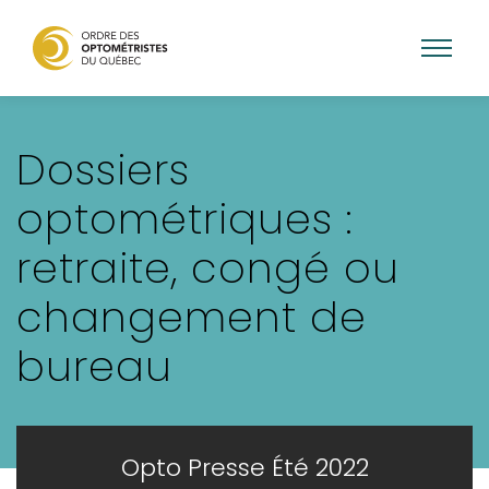
Aller
au
Dossiers
contenu
principal
optométriques :
retraite, congé ou
changement de
bureau
Opto Presse Été 2022