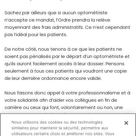
Sachez par ailleurs que si aucun optométriste
n’accepte ce mandat, l’Ordre prendra la relève
moyennant des frais administratifs. Ce n’est cependant
pas l’idéal pour les patients.
De notre côté, nous tenons à ce que les patients ne
soient pas pénalisés par le départ d’un optométriste et
qu’ils auront facilement accès à leur dossier. Pensons
seulement à tous ces patients qui voudront une copie
de leur dernière ordonnance encore valide.
Nous faisons donc appel à votre professionnalisme et à
votre solidarité afin d’aider vos collègues en fin de
carrière ou ceux qui font, volontairement ou non, une
pause. Nous vous invitons à communiquer avec nous si
vous recevez une demande en ce sens et que vous
Nous utilisons des cookies ou des technologies
similaires pour maintenir la sécurité, permettre aux
hésitez à l'accepter. Nous répondrons avec plaisir à vos
utilisateurs certains choix et améliorer nos sites. Vous