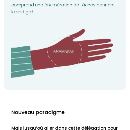
(opens in a new tab)
comprend une
énumération de tâches donnant
le vertige !
Nouveau paradigme
Mais jusqu’où aller dans cette délégation pour