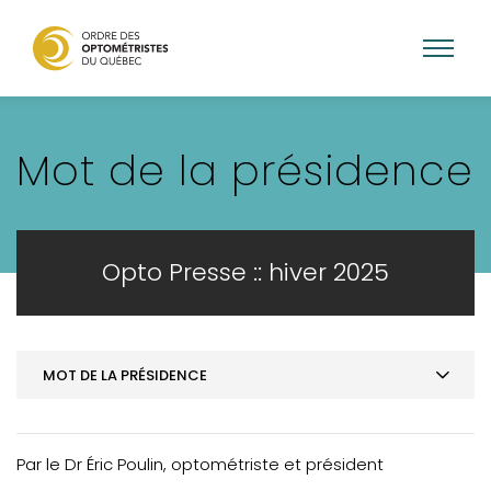
Aller
au
Mot de la présidence
contenu
principal
Opto Presse :: hiver 2025
MOT DE LA PRÉSIDENCE
MOT DE LA PRÉSIDENCE
ACTUALITÉS - Projet pilote de la SAAQ
Par le Dr Éric Poulin, optométriste et président