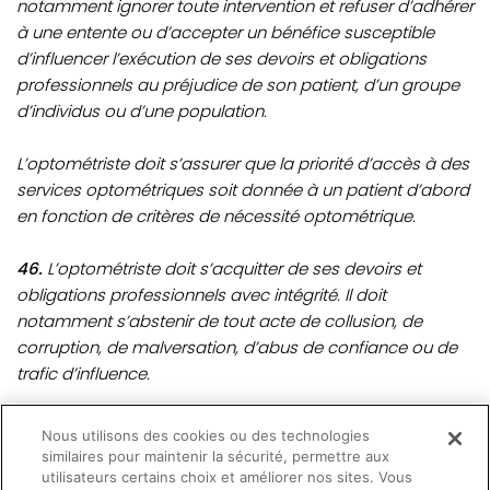
notamment ignorer toute intervention et refuser d’adhérer
à une entente ou d’accepter un bénéfice susceptible
d’influencer l’exécution de ses devoirs et obligations
professionnels au préjudice de son patient, d’un groupe
d’individus ou d’une population.
L’optométriste doit s’assurer que la priorité d’accès à des
services optométriques soit donnée à un patient d’abord
en fonction de critères de nécessité optométrique.
46.
L’optométriste doit s’acquitter de ses devoirs et
obligations professionnels avec intégrité. Il doit
notamment s’abstenir de tout acte de collusion, de
corruption, de malversation, d’abus de confiance ou de
trafic d’influence.
51.
L’optométriste ne doit pas proposer ou accepter de
Nous utilisons des cookies ou des technologies
produire ou de délivrer à quiconque un certificat ou une
similaires pour maintenir la sécurité, permettre aux
attestation de complaisance, ni de fournir, d’une
utilisateurs certains choix et améliorer nos sites. Vous