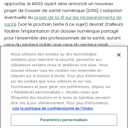
approche, le MSSS ayant ainsi annoncé un nouveau
projet de Dossier de santé numérique (DSN). L’adoption
(opens in a new tab)
éventuelle du
projet de loi 19 sur les renseignements de
santé
(voir le prochain texte à ce sujet) devrait d’ailleurs
faciliter l'implantation d’un dossier numérique partagé
pour l’ensemble des professionnels de la santé, autant
ceux du secteur public que ceux du secteur privé.
Nous utilisons des cookies ou des technologies
Quoi qu'il en soit, il semble que les optométristes sont
similaires pour maintenir la sécurité, permettre aux
maintenant clairement identifiés comme comptant
utilisateurs certains choix et améliorer nos sites. Vous
pouvez refuser tous les cookies non essentiels en
parmi les intervenants concernés par les projets de
cliquant sur le bouton à droite. Pour plus d’informations
développements technologiques en lien avec les
sur les cookies que nous utilisons et sur nos
renseignements de santé au Québec.
fournisseurs et pour gérer vos préférences, cliquez sur
« Paramètres personnalisés ». Veuillez noter que
l’étiquette des boutons et le texte du bandeau peuvent
être mis à jour ultérieurement. Pour plus d'information,
voir la politique de confidentialité de l'Ordre
.
Paramètres personnalisés