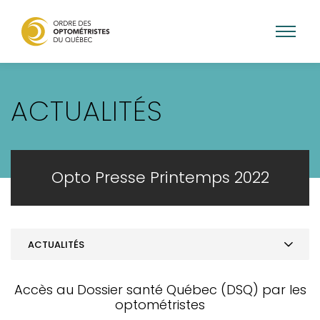
Aller
au
ACTUALITÉS
contenu
principal
Opto Presse Printemps 2022
ACTUALITÉS
MOT DE LA PRÉSIDENCE
Accès au Dossier santé Québec (DSQ) par les
ACTUALITÉS
optométristes