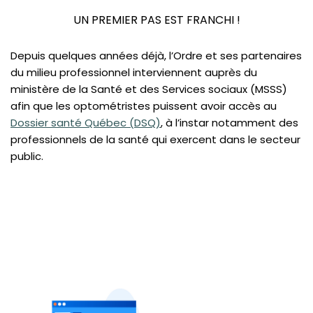
Accès au Dossier santé Québec (DSQ) par les
UN PREMIER PAS EST FRANCHI !
optométristes
De nouvelles obligations pour les cabinets
Depuis quelques années déjà, l’Ordre et ses partenaires
optométriques
du milieu professionnel interviennent auprès du
Comité d'inspection professionnelle : Plusieurs
ministère de la Santé et des Services sociaux (MSSS)
réformes
(opens
afin que les optométristes puissent avoir accès au
Dossier santé Québec (DSQ)
, à l’instar notamment des
VOTRE PRATIQUE
professionnels de la santé qui exercent dans le secteur
VOTRE FORMATION CONTINUE
public.