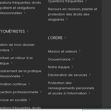
Questions fréquentes
stions fréquentes: droits
patient et obligations
Recours en révision, plainte et
ofessionnelles
protection des droits des
stagiaires
TOMÉTRISTES
L'ORDRE
stion de mon dossier
mbre
Mission et valeurs
ectuer un retour à la
Gouvernance
atique
Notre équipe
cadrement de la pratique
Déclaration de services
ofessionnelle
Protection des
rmation continue
renseignements personnels
spection professionnelle
et accès à l'information
ercice en société
stions fréquentes: droits