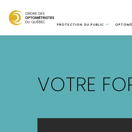
Navigation
PROTECTION DU PUBLIC
OPTOMÉ
Aller
au
contenu
principal
VOTRE FO