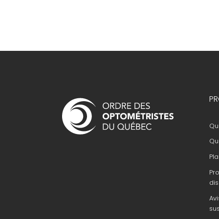
Navigation
PR
principale
Que
Que
Pla
Pr
dis
Avi
su