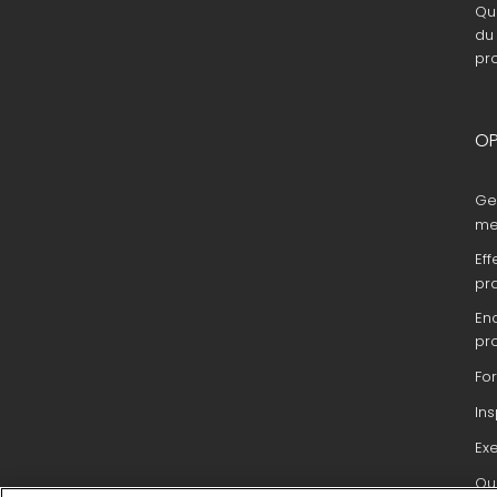
Que
du 
pr
OP
Ge
me
Eff
pr
En
pr
Fo
In
Ex
Que