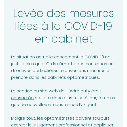
ACTUALITÉS
Levée des mesures
VOTRE PRATIQUE
liées à la COVID-19
Guide exercice clinique actualisé
en cabinet
Téléoptométrie : non au nivellement par le bas
Protection des renseignements personnels:
septembre 2023
La situation actuelle concernant la COVID-19 ne
Syndic: obligation de collaborer
justifie plus que l'Ordre émette des consignes ou
directives particulières relatives aux mesures à
COVID-19 : Levée des mesures
prendre dans les cabinets optométriques.
VOTRE FORMATION CONTINUE
La
section du site web de l’Ordre qui y était
consacrée
ne sera donc plus mise à jour, à moins
que de nouvelles circonstances l'exigent.
Malgré tout, les optométristes doivent toujours
exercer leur jugement professionnel et appliquer