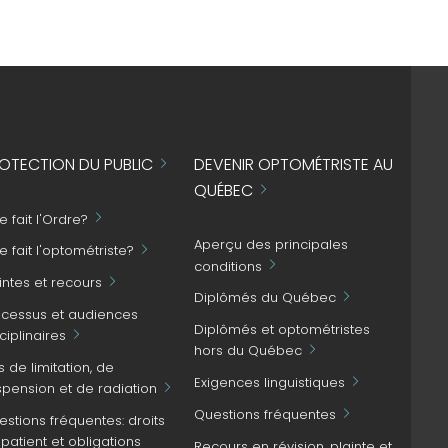
OTECTION DU PUBLIC
DEVENIR OPTOMÉTRISTE AU
QUÉBEC
 fait l'Ordre?
Aperçu des principales
 fait l'optométriste?
conditions
intes et recours
Diplômés du Québec
ocessus et audiences
Diplômés et optométristes
ciplinaires
hors du Québec
s de limitation, de
Exigences linguistiques
spension et de radiation
Questions fréquentes
stions fréquentes: droits
patient et obligations
Recours en révision, plainte et