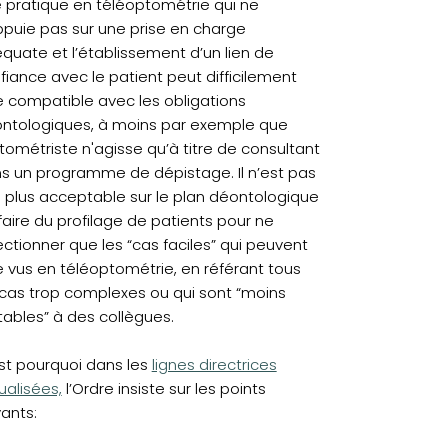
 pratique en téléoptométrie qui ne
ppuie pas sur une prise en charge
quate et l’établissement d’un lien de
fiance avec le patient peut difficilement
e compatible avec les obligations
ntologiques, à moins par exemple que
ptométriste n'agisse qu’à titre de consultant
s un programme de dépistage. Il n’est pas
 plus acceptable sur le plan déontologique
faire du profilage de patients pour ne
ectionner que les “cas faciles” qui peuvent
e vus en téléoptométrie, en référant tous
 cas trop complexes ou qui sont “moins
tables” à des collègues.
st pourquoi dans les
lignes directrices
ualisées,
l’Ordre insiste sur les points
vants: