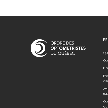
Navigation
PR
principale
Que
Que
Pla
Pr
dis
Avi
su
Que
du 