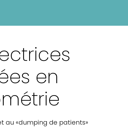
rectrices
sées en
ométrie
 et au «dumping de patients»