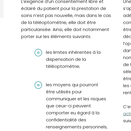
L’exigence d’un consentement libre et
Une
éclairé du patient pour la prestation de
s’a
soins n’est pas nouvelle, mais dans le cas
adé
de la téléoptométrie, elle doit être
con
particularisée. Ainsi, elle doit notamment
êtr
porter sur les éléments suivants:
déo
l’o
dan
les limites inhérentes à la
non
dispensation de la
de 
téléoptométrie;
sél
êtr
les moyens qui pourront
les
être utilisés pour
ren
communiquer et les risques
que ceux-ci peuvent
C’e
comporter eu égard à la
act
confidentialité des
sui
renseignements personnels;