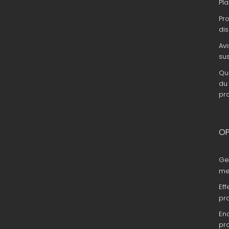
Pla
Pr
dis
Avi
su
Que
du 
pr
OP
Ge
me
Eff
pr
En
pr