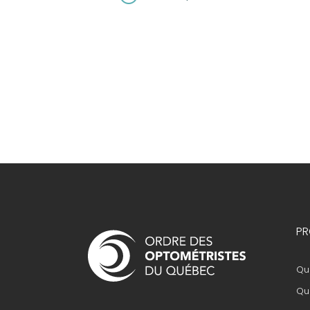
Navigation
PR
principale
Que
Que