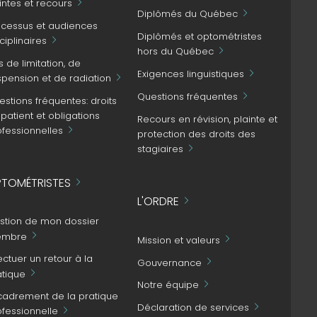
intes et recours
Diplômés du Québec
ocessus et audiences
Diplômés et optométristes
ciplinaires
hors du Québec
s de limitation, de
Exigences linguistiques
spension et de radiation
Questions fréquentes
stions fréquentes: droits
patient et obligations
Recours en révision, plainte et
ofessionnelles
protection des droits des
stagiaires
TOMÉTRISTES
L'ORDRE
stion de mon dossier
mbre
Mission et valeurs
ectuer un retour à la
Gouvernance
atique
Notre équipe
cadrement de la pratique
Déclaration de services
ofessionnelle