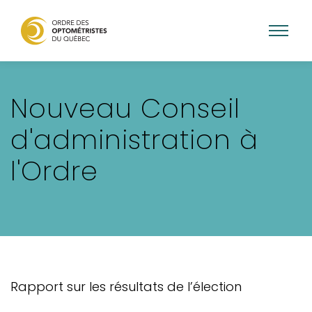
Aller
au
Nouveau Conseil
contenu
principal
d'administration à
l'Ordre
Rapport sur les résultats de l’élection