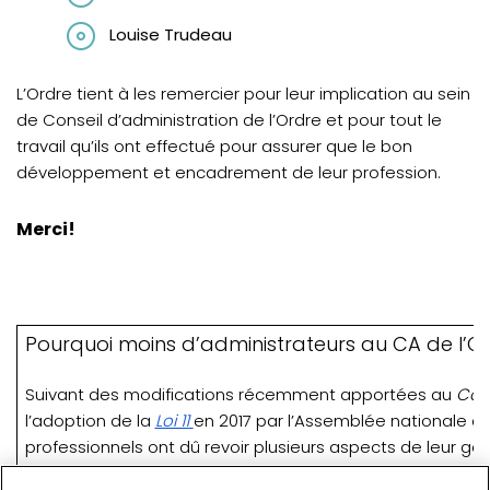
Louise Trudeau
L’Ordre tient à les remercier pour leur implication au sein
de Conseil d’administration de l’Ordre et pour tout le
travail qu’ils ont effectué pour assurer que le bon
développement et encadrement de leur profession.
Merci!
Pourquoi moins d’administrateurs au CA de l’O
Suivant des modifications récemment apportées au
Cod
(opens in a new tab)
l’adoption de la
Loi 11
en 2017 par l’Assemblée nationale d
professionnels ont dû revoir plusieurs aspects de leur 
qui concerne la composition de leur conseil d’administrati