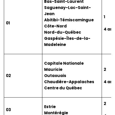
Bas-Saint-Laurent
Saguenay–Lac-Saint-
Jean
1
Abitibi-Témiscamingue
01
Côte-Nord
4 an
Nord-du-Québec
Gaspésie–Îles-de-la-
Madeleine
Capitale Nationale
Mauricie
2
02
Outaouais
Chaudière–Appalaches
4 an
Centre du Québec
2
Estrie
03
Montérégie