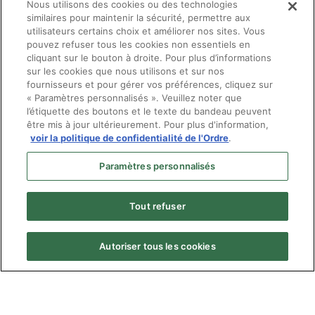
optométristes, le Conseil d’administration qui était jus
Nous utilisons des cookies ou des technologies
similaires pour maintenir la sécurité, permettre aux
administrateurs (16 optométristes élus et 4 administrate
utilisateurs certains choix et améliorer nos sites. Vous
professions) sera à compter de 2019, composé de 13 adm
pouvez refuser tous les cookies non essentiels en
élus et 4 administrateurs nommés).
cliquant sur le bouton à droite. Pour plus d’informations
sur les cookies que nous utilisons et sur nos
fournisseurs et pour gérer vos préférences, cliquez sur
« Paramètres personnalisés ». Veuillez noter que
l’étiquette des boutons et le texte du bandeau peuvent
être mis à jour ultérieurement. Pour plus d'information,
voir la politique de confidentialité de l'Ordre
.
Paramètres personnalisés
Tout refuser
Autoriser tous les cookies
Menu
© Ordre des optométristes du Québec
Pied
Politique de confidentialité
de