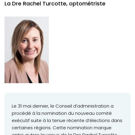
Une nouvelle venue à la vice-présidence
La Dre Rachel Turcotte, optométriste
Déconfinement progressif : Mise à jour des
recommandations pour les cabinets
VOTRE PRATIQUE
AVIS DE SUSPENSION
Le 31 mai dernier, le Conseil d’administration a
procédé à la nomination du nouveau comité
exécutif suite à la tenue récente d’élections dans
certaines régions. Cette nomination marque
entre autres la venue de la Dre Rachel Turcotte,