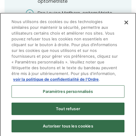
optométriste
Dre Louise Mathers, optométriste
Nous utilisons des cookies ou des technologies
Mme Lise Racette, administratrice
similaires pour maintenir la sécurité, permettre aux
nommée par l’Office des
utilisateurs certains choix et améliorer nos sites. Vous
professions
pouvez refuser tous les cookies non essentiels en
cliquant sur le bouton à droite. Pour plus d’informations
sur les cookies que nous utilisons et sur nos
fournisseurs et pour gérer vos préférences, cliquez sur
« Paramètres personnalisés ». Veuillez noter que
l’étiquette des boutons et le texte du bandeau peuvent
être mis à jour ultérieurement. Pour plus d'information,
voir la politique de confidentialité de l'Ordre
.
Paramètres personnalisés
Tout refuser
Autoriser tous les cookies
Menu
© Ordre des optométristes du Québec