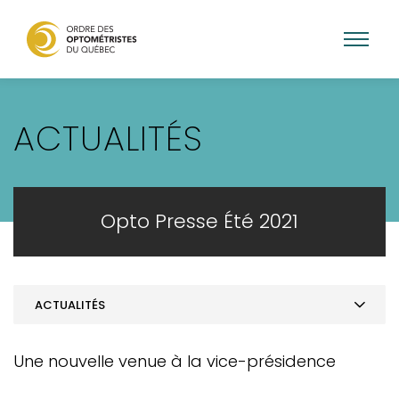
Aller
au
ACTUALITÉS
contenu
principal
Opto Presse Été 2021
ACTUALITÉS
MOT DE LA PRÉSIDENCE
Une nouvelle venue à la vice-présidence
ACTUALITÉS