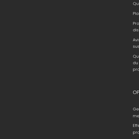
Que
Pla
Pr
dis
Avi
su
Que
du 
pr
OP
Ge
me
Eff
pr