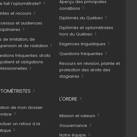
Aperçu des principales
 fait l'optométriste?
conditions
intes et recours
Diplômés du Québec
ocessus et audiences
Diplômés et optométristes
ciplinaires
hors du Québec
s de limitation, de
Exigences linguistiques
spension et de radiation
Questions fréquentes
stions fréquentes: droits
patient et obligations
Recours en révision, plainte et
ofessionnelles
protection des droits des
stagiaires
TOMÉTRISTES
L'ORDRE
stion de mon dossier
mbre
Mission et valeurs
ectuer un retour à la
Gouvernance
atique
Notre équipe