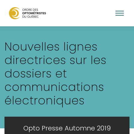
Aller
au
Nouvelles lignes
contenu
principal
directrices sur les
dossiers et
communications
électroniques
Opto Presse Automne 2019