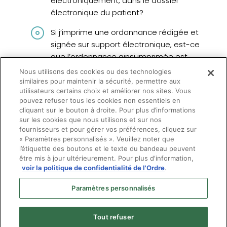
électroniquement, dans le dossier
électronique du patient?
Si j’imprime une ordonnance rédigée et
signée sur support électronique, est-ce
que l’ordonnance ainsi imprimée est
juridiquement valide?
Nous utilisons des cookies ou des technologies
similaires pour maintenir la sécurité, permettre aux
Est-ce que je peux communiquer par
utilisateurs certains choix et améliorer nos sites. Vous
courriel (ou texto, ou messagerie, etc.)
pouvez refuser tous les cookies non essentiels en
cliquant sur le bouton à droite. Pour plus d’informations
avec mes patients?
sur les cookies que nous utilisons et sur nos
fournisseurs et pour gérer vos préférences, cliquez sur
« Paramètres personnalisés ». Veuillez noter que
l’étiquette des boutons et le texte du bandeau peuvent
être mis à jour ultérieurement. Pour plus d'information,
voir la politique de confidentialité de l'Ordre
.
Paramètres personnalisés
Tout refuser