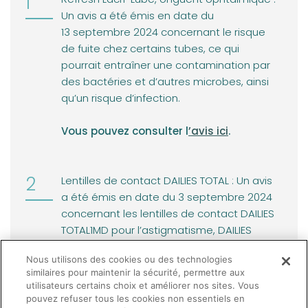
Un avis a été émis en date du
13 septembre 2024 concernant le risque
de fuite chez certains tubes, ce qui
pourrait entraîner une contamination par
des bactéries et d’autres microbes, ainsi
qu’un risque d’infection.
(opens in a new tab)
Vous pouvez consulter l
’avis ici
.
Lentilles de contact DAILIES TOTAL : Un avis
a été émis en date du 3 septembre 2024
concernant les lentilles de contact DAILIES
TOTAL1MD pour l’astigmatisme, DAILIES
TOTAL1MD multifocal et TOTAL30MD
Nous utilisons des cookies ou des technologies
sphériques.
similaires pour maintenir la sécurité, permettre aux
utilisateurs certains choix et améliorer nos sites. Vous
(opens in a new tab)
Vous pouvez consulter l’
avis ici
.
pouvez refuser tous les cookies non essentiels en