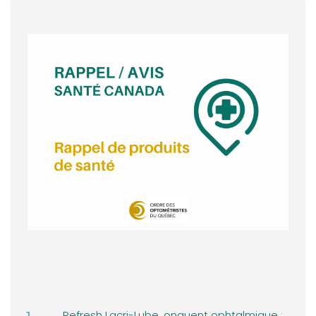
MOT DE LA PRÉSIDENCE
ACTUALITÉS - Retour sur l'AGA
ACTUALITÉS - Utilisation des écrans par les jeunes
ACTUALITÉS - Avis de radiation
ACTUALITÉS - Décisions disciplinaires récentes
ACTUALITÉS - Avis de Santé Canada
VOTRE PRATIQUE - Téléoptométrie: nouveau règlement
applicable
VOTRE PRATIQUE - Nouvelle loi sur les renseignements
de santé
VOTRE PRATIQUE - Projet loi 67 et reconnaissance du
rôle des optométristes
Refresh Lacri-Lube, onguent ophtalmique :