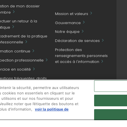
stion de mon dossier
mbre
Mission et valeurs
ectuer un retour à la
Gouvernance
atique
Notre équipe
cadrement de la pratique
Déclaration de services
ofessionnelle
Protection des
rmation continue
renseignements personnels
spection professionnelle
et accès à l'information
ercice en société
stions fréquentes: droits
NOUS JOINDRE
patient et obligations
tenir la sécurité, permettre aux utilisateurs
ofessionnelles
s cookies non essentiels en cliquant sur le
 utilisons et sur nos fournisseurs et pour
euillez noter que l’étiquette des boutons et
plus d'information,
voir la politique de