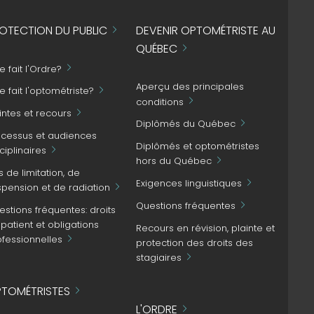
OTECTION DU PUBLIC
DEVENIR OPTOMÉTRISTE AU
QUÉBEC
 fait l'Ordre?
Aperçu des principales
 fait l'optométriste?
conditions
intes et recours
Diplômés du Québec
ocessus et audiences
Diplômés et optométristes
ciplinaires
hors du Québec
s de limitation, de
Exigences linguistiques
spension et de radiation
Questions fréquentes
stions fréquentes: droits
patient et obligations
Recours en révision, plainte et
ofessionnelles
protection des droits des
stagiaires
TOMÉTRISTES
L'ORDRE