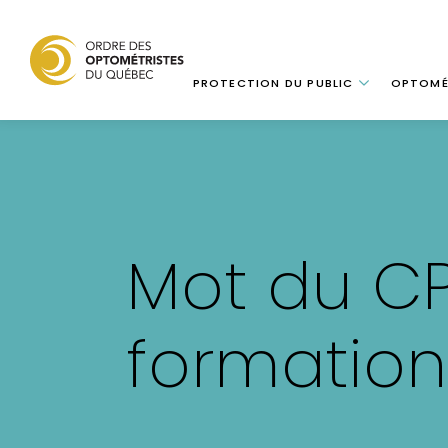
Navigation
PROTECTION DU PUBLIC
OPTOMÉ
Aller
au
contenu
principal
Mot du CP
formation