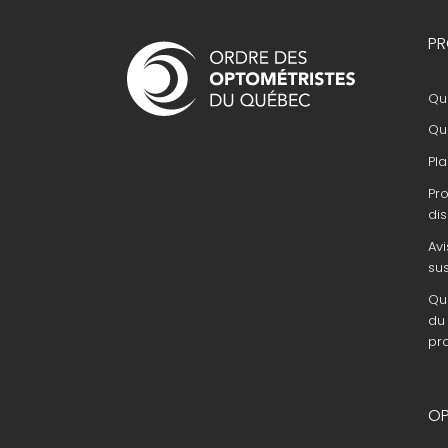
Navigation
PR
principale
Que
Que
Pla
Pr
dis
Avi
su
Que
du 
pr
OP