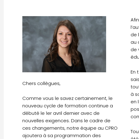
Afi
l’a
de 
au 
de 
édu
En 
sai
Chers collègues,
tou
à s
Comme vous le savez certainement, le
en 
nouveau cycle de formation continue a
pos
débuté le 1er avril dernier avec de
com
nouvelles exigences. Dans le cadre de
ces changements, notre équipe au CPRO
Tou
ajoutera à sa programmation des
été