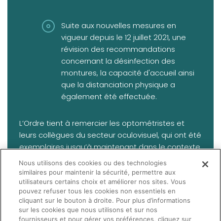
Suite aux nouvelles mesures en
vigueur depuis le 12 juillet 2021, une
révision des recommandations
concernant la désinfection des
montures, la capacité d'accueil ainsi
que la distanciation physique a
également été effectuée.
L’Ordre tient à remercier les optométristes et
leurs collègues du secteur oculovisuel, qui ont été
exemplaires jusqu’à maintenant dans le contexte
de cette pandémie. Grâce aux efforts de chacun,
Nous utilisons des cookies ou des technologies
il a été possible de répondre sécuritairement et
similaires pour maintenir la sécurité, permettre aux
efficacement aux besoins de la population en
utilisateurs certains choix et améliorer nos sites. Vous
pouvez refuser tous les cookies non essentiels en
matière de services et de produits oculovisuels.
cliquant sur le bouton à droite. Pour plus d’informations
sur les cookies que nous utilisons et sur nos
fournisseurs et pour gérer vos préférences, cliquez sur