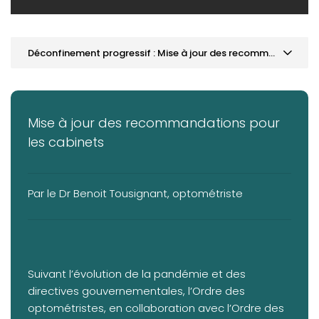
Déconfinement progressif : Mise à jour des recommandations pour les cabinets
MOT DE LA PRÉSIDENCE
ACTUALITÉS
Mise à jour des recommandations pour
Une nouvelle venue à la vice-présidence
les cabinets
Déconfinement progressif : Mise à jour des
recommandations pour les cabinets
Par le Dr Benoit Tousignant, optométriste
VOTRE PRATIQUE
AVIS DE SUSPENSION
Suivant l’évolution de la pandémie et des
directives gouvernementales, l’Ordre des
optométristes, en collaboration avec l’Ordre des