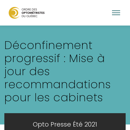
Aller
au
Déconfinement
contenu
principal
progressif : Mise à
jour des
recommandations
pour les cabinets
Opto Presse Été 2021