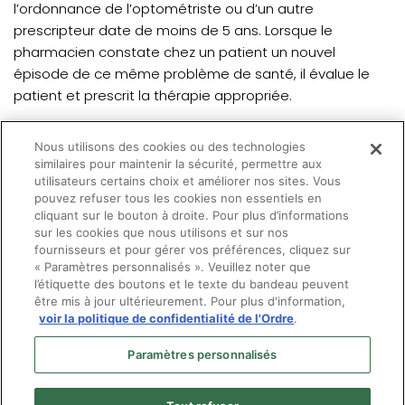
l’ordonnance de l’optométriste ou d’un autre
prescripteur date de moins de 5 ans. Lorsque le
pharmacien constate chez un patient un nouvel
épisode de ce même problème de santé, il évalue le
patient et prescrit la thérapie appropriée.
Serai-je informé du changement?
Nous utilisons des cookies ou des technologies
similaires pour maintenir la sécurité, permettre aux
Oui, vous serez informé de la prescription d’une thérapie
utilisateurs certains choix et améliorer nos sites. Vous
pouvez refuser tous les cookies non essentiels en
pour un nouvel épisode d’une conjonctivite allergique
cliquant sur le bouton à droite. Pour plus d’informations
pour laquelle vous aviez prescrit un médicament.
sur les cookies que nous utilisons et sur nos
fournisseurs et pour gérer vos préférences, cliquez sur
« Paramètres personnalisés ». Veuillez noter que
l’étiquette des boutons et le texte du bandeau peuvent
être mis à jour ultérieurement. Pour plus d'information,
voir la politique de confidentialité de l'Ordre
.
Paramètres personnalisés