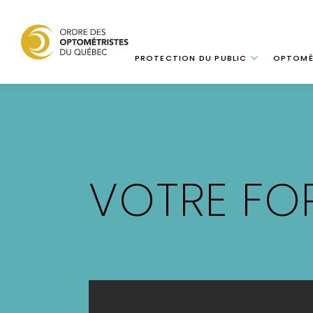
Navigation
PROTECTION DU PUBLIC
OPTOMÉ
Aller
au
contenu
principal
VOTRE FO