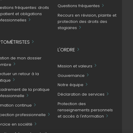
Questions fréquentes
stions fréquentes: droits
patient et obligations
Recours en révision, plainte et
ofessionnelles
protection des droits des
stagiaires
TOMÉTRISTES
L'ORDRE
stion de mon dossier
mbre
Mission et valeurs
ectuer un retour à la
Gouvernance
atique
Notre équipe
cadrement de la pratique
Déclaration de services
ofessionnelle
Protection des
rmation continue
renseignements personnels
spection professionnelle
et accès à l'information
ercice en société