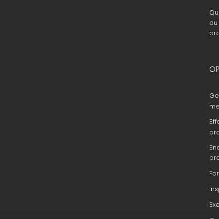
Que
du 
pr
OP
Ge
me
Eff
pr
En
pr
Fo
In
Ex