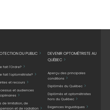
OTECTION DU PUBLIC
DEVENIR OPTOMÉTRISTE AU
QUÉBEC
 fait l'Ordre?
Aperçu des principales
 fait l'optométriste?
conditions
intes et recours
Diplômés du Québec
ocessus et audiences
Diplômés et optométristes
ciplinaires
hors du Québec
s de limitation, de
Exigences linguistiques
spension et de radiation