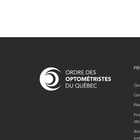
Navigation
PR
principale
Que
Que
Pla
Pr
dis
Avi
su